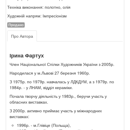
Техніка виконання: полотно, олія
Художній напрям: Імпресіонізм
Продано
Про Автора
Ірина Фартух
Член Національної Спілки Художників України з 2005р.
Народилася у м.Львові 27 березня 1960р.
З 1975р. по 1979р. навчалась у ЛДКДУМ, а з 1979р. по
1984р. - у ЛНАМ, відділ кераміки.
Почала творчу діяльність у 1983р., беручи участь у
обласних виставках.
З 2000р. активно приймає участь у міжнародних
виставках:
1996р. - м.Глівіце (Польща),