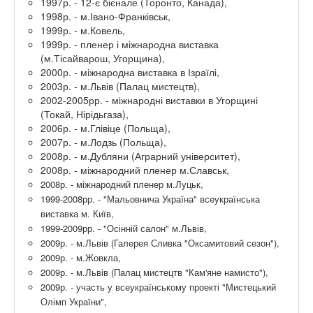
1997р. - 12-є бієнале (Торонто, Канада),
1998р. - м.Івано-Франківськ,
1999р. - м.Ковель,
1999р. - пленер і міжнародна виставка
(м.Тісайварош, Угорщина),
2000р. - міжнародна виставка в Ізраїлі,
2003р. - м.Львів (Палац мистецтв),
2002-2005рр. - міжнародні виставки в Угорщині
(Токай, Нірідьгаза),
2006р. - м.Глівіце (Польща),
2007р. - м.Лодзь (Польща),
2008р. - м.Дубляни (Аграрний університет),
2008р. - міжнародний пленер м.Славськ,
2008р. - міжнародний пленер м.Луцьк,
1999-2008рр. - "Мальовнича Україна" всеукраїнська
виставка м. Київ,
1999-2009рр. - "Осінній салон" м.Львів,
2009р. - м.Львів (Галерея Сливка "Оксамитовий сезон"),
2009р. - м.Жовкла,
2009р. - м.Львів (Палац мистецтв "Кам'яне намисто"),
2009р. - участь у всеукраїнському проекті "Мистецький
Олімп України",