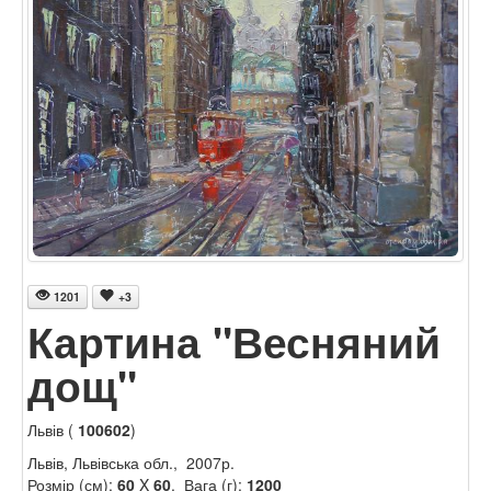
1201
+3
Картина "Весняний
дощ"
Львів (
100602
)
Львів, Львівська обл., 2007р.
Розмір (см):
60
X
60
. Вага (г):
1200