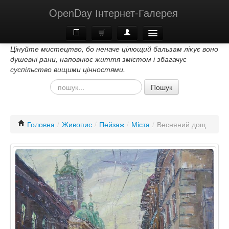
OpenDay Інтернет-Галерея
Цінуйте мистецтво, бо неначе цілющий бальзам лікує воно
Головна
душевні рани, наповнює життя змістом і збагачує
суспільство вищими цінностями.
Про Нас
Пошук
Контакти
Головна
/
Живопис
/
Пейзаж
/
Міста
/
Весняний дощ