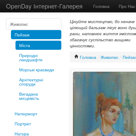
OpenDay Інтернет-Галерея
Головна
Про Нас
Цінуйте мистецтво, бо неначе
Живопис
цілющий бальзам лікує воно душ
рани, наповнює життя змістом
Пейзаж
збагачує суспільство вищими
Міста
цінностями.
Природні
Головна
/
Живопис
/
Пейза
ландшафти
Морські краєвиди
Архітектурні
споруди
Вигадана
місцевість
Натюрморт
Портрет
Натура