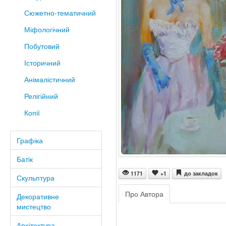
Сюжетно-тематичний
Міфологічний
Побутовий
Історичний
Анімалістичний
Релігійний
Копії
Графіка
Батік
1171
+1
до закладок
Скульптура
Про Автора
Декоративне
мистецтво
Архітектура