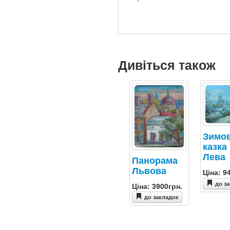
Дивіться також
Зимо
казка
Лева
Панорама
Львова
Ціна: 9
до з
Ціна: 3900грн.
до закладок