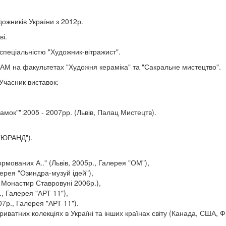
ожників України з 2012р.
ві.
 спеціальністю "Художник-вітражист".
НАМ на факультетах "Художня кераміка" та "Сакральне мистецтво".
Учасник виставок:
амок"" 2005 - 2007рр. (Львів, Палац Мистецтв).
 "ЮРАНД").
рмованих А.." (Львів, 2005р., Галерея "ОМ"),
лерея "Озиндра-музуй ідей"),
, Монастир Ставровуні 2006р.),
, Галерея "АРТ 11"),
07р., Галерея "АРТ 11").
риватних колекціях в Україні та інших країнах світу (Канада, США, Ф