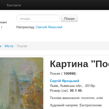
Контакти
Пошук
евні
 і
Наприклад:
Святий Миколай
ж
/
Міста
/
Поезія
Картина "По
Поезія (
100998
)
Сергій Яроцький
Львів, Львівська обл., 2018р.
Розмір (см):
30
X
40
.
Техніка виконання: полотно, олія
Художній напрям: Експресіонізм