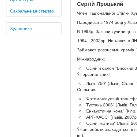
Сергій Яроцький
Сакральне мистецтво
Член Національної Спілки Худ
Народився в 1974 році у Льво
Художники
В 1993р. Закінчив училище із
1994 - 2002рр. Навчався в Л
Займався розписами храмів. 
Міжнародних:
"Осінній салон "Високий З
?Персональних:
"Львів 750" (Львів, Салон
Спільних:
"Фотоманіпуляції трансфо
"Тустань 2006" (Львів, Га
"Енкаустична ікона" (Кіпр
"АРТ-ХАОС" (Львів, 2007р.
"Осінні мотиви" (Львів, 20
?Нині роботи знаходяться в п
ін.).