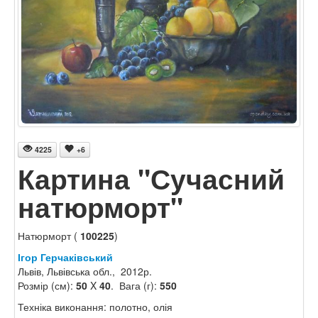
4225
+6
Картина "Сучасний
натюрморт"
Натюрморт (
100225
)
Ігор Герчаківський
Львів, Львівська обл., 2012р.
Розмір (см):
50
X
40
. Вага (г):
550
Техніка виконання: полотно, олія