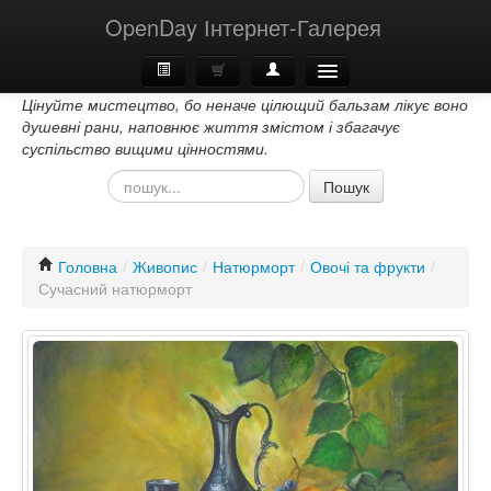
OpenDay Інтернет-Галерея
Цінуйте мистецтво, бо неначе цілющий бальзам лікує воно
Головна
душевні рани, наповнює життя змістом і збагачує
суспільство вищими цінностями.
Про Нас
Пошук
Контакти
Головна
/
Живопис
/
Натюрморт
/
Овочі та фрукти
/
Сучасний натюрморт