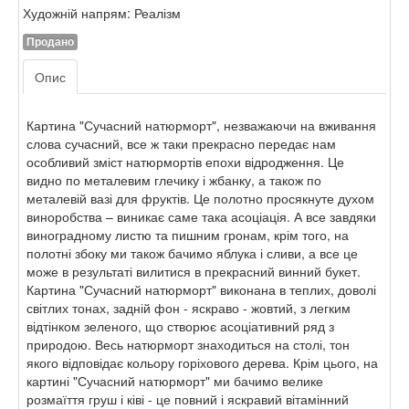
Художній напрям: Реалізм
Продано
Опис
Картина "Сучасний натюрморт", незважаючи на вживання
слова сучасний, все ж таки прекрасно передає нам
особливий зміст натюрмортів епохи відродження. Це
видно по металевим глечику і жбанку, а також по
металевій вазі для фруктів. Це полотно просякнуте духом
виноробства – виникає саме така асоціація. А все завдяки
виноградному листю та пишним гронам, крім того, на
полотні збоку ми також бачимо яблука і сливи, а все це
може в результаті вилитися в прекрасний винний букет.
Картина "Сучасний натюрморт" виконана в теплих, доволі
світлих тонах, задній фон - яскраво - жовтий, з легким
відтінком зеленого, що створює асоціативний ряд з
природою. Весь натюрморт знаходиться на столі, тон
якого відповідає кольору горіхового дерева. Крім цього, на
картині "Сучасний натюрморт" ми бачимо велике
розмаїття груш і ківі - це повний і яскравий вітамінний