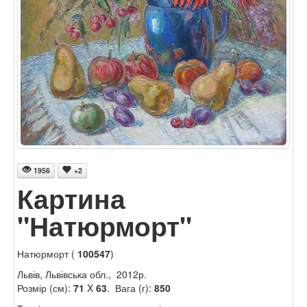
1956
+2
Картина
"Натюрморт"
Натюрморт (
100547
)
Львів, Львівська обл., 2012р.
Розмір (см):
71
X
63
. Вага (г):
850