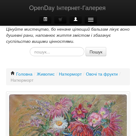
OpenDay Інтернет-Галерея
Цінуйте мистецтво, бо неначе цілющий бальзам лікує воно
Головна
душевні рани, наповнює життя змістом і збагачує
суспільство вищими цінностями.
Про Нас
Пошук
Контакти
Головна
/
Живопис
/
Натюрморт
/
Овочі та фрукти
/
Натюрморт