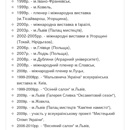
1998р. - м.Івано-Франківськ,
1999р. - м.Ковель,
1999р. - пленер і міжнародна виставка
(м.Тісайварош, Угорщина),
2000р. - міжнародна виставка в Ізраїлі,
2003р. - м.Львів (Палац мистецтв),
2002-2005рр. - міжнародні виставки в Угорщині
(Токай, Нірідьгаза),
2006р. - м.Глівіце (Польща),
2007р. - м.Лодзь (Польща),
2008р. - м.Дубляни (Аграрний університет),
2008р. - міжнародний пленер м.Славськ,
2008р. - міжнародний пленер м.Луцьк,
1999-2008рр. - "Мальовнича Україна" всеукраїнська
виставка м. Київ,
1999-2009рр. - "Осінній салон" м.Львів,
2009р. - м.Львів (Галерея Сливка "Оксамитовий сезон"),
2009р. - м.Жовкла,
2009р. - м.Львів (Палац мистецтв "Кам'яне намисто"),
2009р. - участь у всеукраїнському проекті "Мистецький
Олімп України",
2006-2010рр. - "Весняний салон" м.Львів,