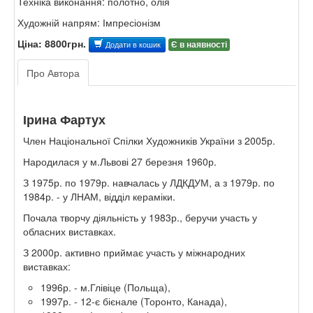
Техніка виконання: полотно, олія
Художній напрям: Імпресіонізм
Ціна: 8800грн.
Є в наявності
Додати в кошик
Про Автора
Ірина Фартух
Член Національної Спілки Художників України з 2005р.
Народилася у м.Львові 27 березня 1960р.
З 1975р. по 1979р. навчалась у ЛДКДУМ, а з 1979р. по
1984р. - у ЛНАМ, відділ кераміки.
Почала творчу діяльність у 1983р., беручи участь у
обласних виставках.
З 2000р. активно приймає участь у міжнародних
виставках:
1996р. - м.Глівіце (Польща),
1997р. - 12-є бієнале (Торонто, Канада),