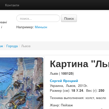
Контакти
Поиск
евні
 і
Например:
Миньон
аж
/
Города
/
Львов
Картина "Ль
Львів (
100125
)
Сергей Яроцкий
Украина, Львов, 2013г.
Размер (см):
18
X
24
. Вес (г):
250
Техника выполнения: холст, масло
Жанр: Пейзаж