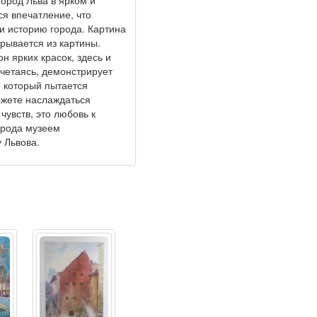
ород Льва в ярком и
ся впечатление, что
и историю города. Картина
ырывается из картины.
 ярких красок, здесь и
сочетаясь, демонстрирует
а, который пытается
ожете наслаждаться
чувств, это любовь к
о рода музеем
 Львова.