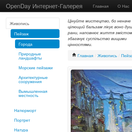
OpenDay Интернет-Галерея
Главная
О Нас
Цінуйте мистецтво, бо неначе
Живопись
цілющий бальзам лікує воно душ
рани, наповнює життя змістом
Пейзаж
збагачує суспільство вищими
Города
цінностями.
Природные
Главная
/
Живопись
/
Пейз
ландшафты
Морские пейзажи
Архитектурные
сооружения
Вымышленная
местность
Натюрморт
Портрет
Натура