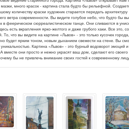
овое видение старинного города. Картина «Львов» открывает нам г
мазки, много красок - картина стала будто бы рельефной. Создает
шому количеству краски художник старается передать архитектуру 
жего ветра современности. Вы видите голубое небо, что будто бы в
к в феерическом сюрреалистическом танце. Они сливаются в унисон
здесь есть вкрапления ярко-желтого и даже грубого хаки. Все это, 
. То, что вы видите на картине «Львов» - это только кусочек город
тно будет ярким тоном, новым дыханием свежести на стене. Вы см
 уникальностью. Картина «Львов» - это бурный водоворот эмоций и 
. А вместе они просто и нежно украсят ваш дом, сделают его своег
 почему бы не привлечь внимание своих гостей к современному лицу