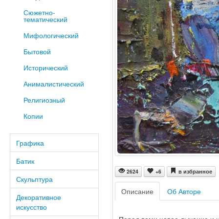
Сюжетно-
тематический
Мифологический
Бытовой
Исторический
Анималистический
Религиозный
Копии
Графика
Батик
2624
+6
в избранное
Скульптура
Описание
Об Авторе
Декоративное
искусство