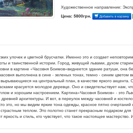
Художественное направление: Эксп
Цена: 5800грн.
Добавить в корзину
 узких улочек и цветной брусчатки. Именно это и создает неповто
оты и таинственной истории. Город, живущий львами, духом стар
совни в картине «Часовня Боимов«виднеется здание ратуши, она 
часовня выполнена в сине - зеленых тонах, темно - синим цветом
 вырывающиеся на центральный план, в качестве яркого акцента. 
асками красуется молодое деревце. Оно и свидетельствует нам, чт
еплом и хорошим настроением. Картина»Часовня Боимов« - это Льво
 древней архитектуры. И вот, в переулок между часовней и костел
 кто это, но мы видим яркие тона одежды, красное пятно очертаний
страстным теплом. Это полотно станет прекрасным подарком для те
ит яркость и стиль, кто чувствует, что такое настоящее мастерство.