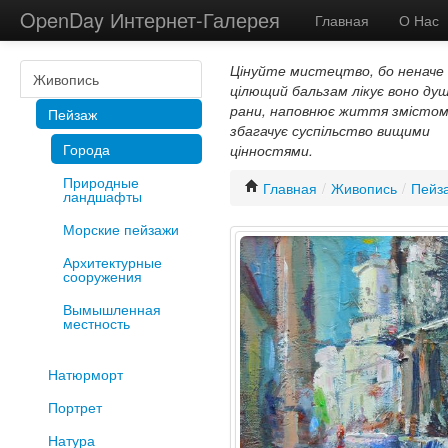
OpenDay Интернет-Галерея
Главная
О Нас
Цінуйте мистецтво, бо неначе
Живопись
цілющий бальзам лікує воно душ
рани, наповнює життя змістом
Пейзаж
збагачує суспільство вищими
Города
цінностями.
Природные
Главная
/
Живопись
/
Пейз
ландшафты
Морские пейзажи
Архитектурные
сооружения
Вымышленная
местность
Натюрморт
Портрет
Натура