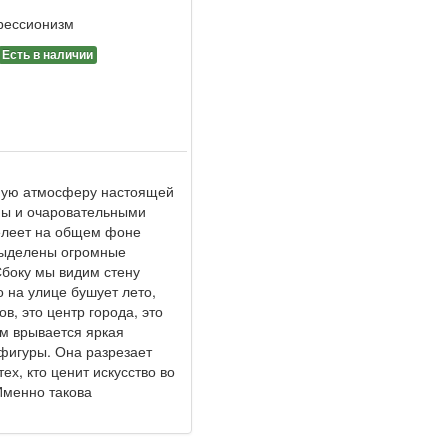
рессионизм
Есть в наличии
римую атмосферу настоящей
ины и очаровательными
белеет на общем фоне
 выделены огромные
Сбоку мы видим стену
о на улице бушует лето,
в, это центр города, это
ом врывается яркая
 фигуры. Она разрезает
х, кто ценит искусство во
 Именно такова