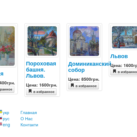
Львов
Пороховая
Доминиканский
Цена: 1600г
башня.
собор
ия
в избранн
Львов.
Цена: 8500грн.
400грн.
Цена: 1600грн.
в избранное
бранное
в избранное
укр
Главная
рус
О Нас
eng
Контакти