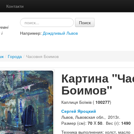
Контакти
Поиск
евні
 і
Например:
Дождливый Львов
аж
/
Города
/
Часовня Боимов
Картина "Ча
Боимов"
Каплиця Боїмів (
100277
)
Сергей Яроцкий
Львов, Львовская обл., 2013г.
Размер (см):
70
X
50
. Вес (г):
1490
Техника выполнения: холст, масло