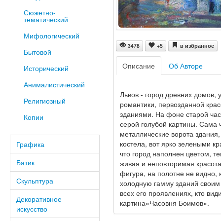
Сюжетно-
тематический
Мифологический
3478
+5
в избранное
Бытовой
Описание
Об Авторе
Исторический
Анималистический
Львов - город древних домов,
Религиозный
романтики, первозданной крас
зданиями. На фоне старой ча
Копии
серой голубой картины. Сама 
металлические ворота здания,
костела, вот ярко зелеными кр
Графика
что город наполнен цветом, т
Батик
живая и неповторимая красота
фигура, на полотне не видно,
Скульптура
холодную гамму зданий своим 
всех его проявлениях, кто вид
Декоративное
картина»Часовня Боимов».
искусство