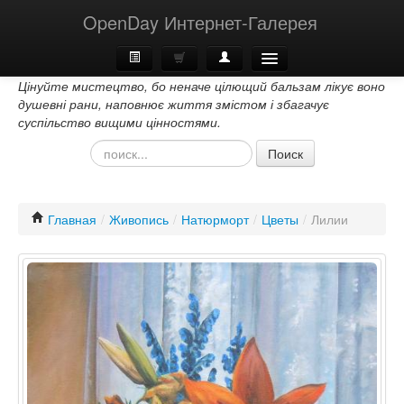
OpenDay Интернет-Галерея
Цінуйте мистецтво, бо неначе цілющий бальзам лікує воно
Главная
душевні рани, наповнює життя змістом і збагачує
суспільство вищими цінностями.
О Нас
Поиск
Контакти
Главная
/
Живопись
/
Натюрморт
/
Цветы
/
Лилии