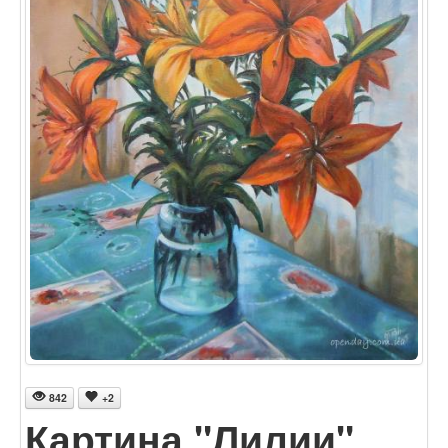
842
+2
Картина "Лилии"