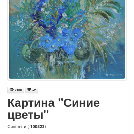
2100
+2
Картина "Синие
цветы"
Сині квіти (
100823
)