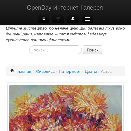
OpenDay Интернет-Галерея
Цінуйте мистецтво, бо неначе цілющий бальзам лікує воно
Главная
душевні рани, наповнює життя змістом і збагачує
суспільство вищими цінностями.
О Нас
Поиск
Контакти
Главная
/
Живопись
/
Натюрморт
/
Цветы
/
Астры