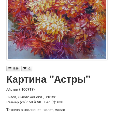
1826
+2
Картина "Астры"
Айстри (
100717
)
Львов, Львовская обл., 2015г.
Размер (см):
50
X
50
. Вес (г):
650
Техника выполнения: холст, масло