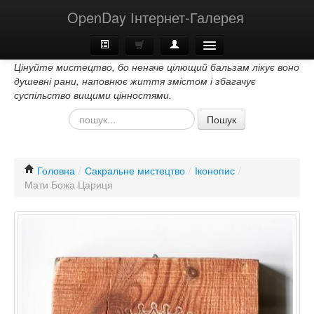
OpenDay Інтернет-Галерея
Цінуйте мистецтво, бо неначе цілющий бальзам лікує воно
Головна
душевні рани, наповнює життя змістом і збагачує
суспільство вищими цінностями.
Про Нас
Пошук
Контакти
Головна
/
Сакральне мистецтво
/
Іконопис
/
Мати Божа Цариця