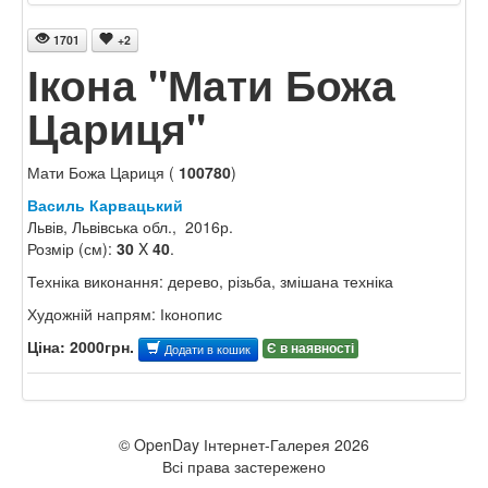
1701
+2
Ікона "Мати Божа
Цариця"
Мати Божа Цариця (
100780
)
Василь Карвацький
Львів, Львівська обл., 2016р.
Розмір (см):
30
X
40
.
Техніка виконання: дерево, різьба, змішана техніка
Художній напрям: Іконопис
Ціна: 2000грн.
Є в наявності
Додати в кошик
© OpenDay Інтернет-Галерея 2026
Всі права застережено