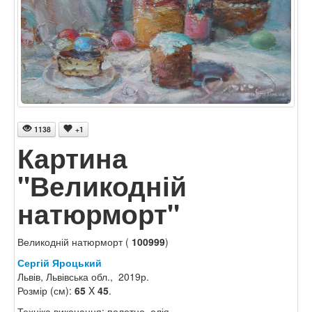
1138
+1
Картина
"Великодній
натюрморт"
Великодній натюрморт (
100999
)
Сергій Яроцький
Львів, Львівська обл., 2019р.
Розмір (см):
65
X
45
.
Техніка виконання: полотно, олія