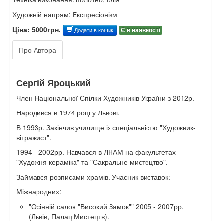
Художній напрям: Експресіонізм
Ціна: 5000грн.
Є в наявності
Додати в кошик
Про Автора
Сергій Яроцький
Член Національної Спілки Художників України з 2012р.
Народився в 1974 році у Львові.
В 1993р. Закінчив училище із спеціальністю "Художник-
вітражист".
1994 - 2002рр. Навчався в ЛНАМ на факультетах
"Художня кераміка" та "Сакральне мистецтво".
Займався розписами храмів. Учасник виставок:
Міжнародних:
"Осінній салон "Високий Замок"" 2005 - 2007рр.
(Львів, Палац Мистецтв).