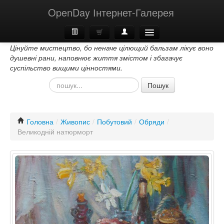
OpenDay Інтернет-Галерея
Цінуйте мистецтво, бо неначе цілющий бальзам лікує воно
Головна
душевні рани, наповнює життя змістом і збагачує
суспільство вищими цінностями.
Про Нас
Пошук
Контакти
Головна
/
Живопис
/
Побутовий
/
Обряди
/
Великодній натюрморт