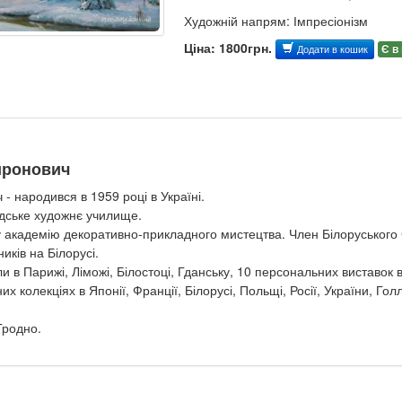
Художній напрям: Імпресіонізм
Ціна: 1800грн.
Є в
Додати в кошик
иронович
- народився в 1959 році в Україні.
радське художнє училище.
ку академію декоративно-прикладного мистецтва. Член Білоруського
иків на Білорусі.
 в Парижі, Ліможі, Білостоці, Гданську, 10 персональних виставок 
 колекціях в Японії, Франції, Білорусі, Польщі, Росії, України, Голла
Гродно.