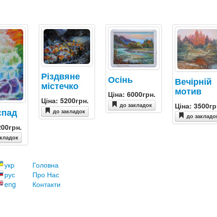
Різдвяне
Осінь
Вечірній
містечко
мотив
Ціна: 6000грн.
Ціна: 5200грн.
Ціна: 3500гр
до закладок
спад
до закладок
до закладо
200грн.
акладок
укр
Головна
рус
Про Нас
eng
Контакти