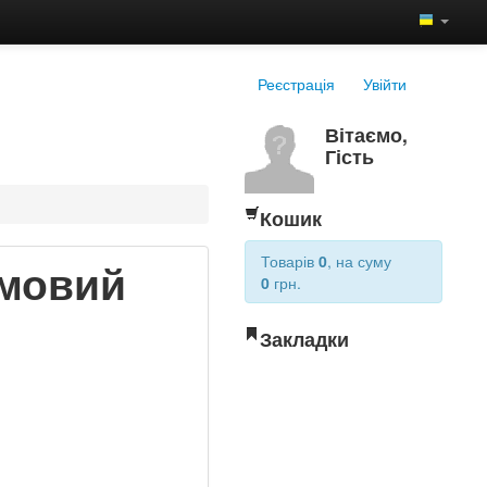
Реєстрація
Увійти
Вітаємо,
Гість
Кошик
Товарів
0
, на суму
имовий
0
грн.
Закладки