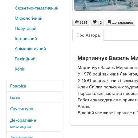
Сюжетно-тематичний
Міфологічний
6234
+2
до закладок
Побутовий
Про Автора
Історичний
Анімалістичний
Мартинчук Василь М
Релігійний
Мартинчук Василь Миронович 
Копії
У 1978 році закінчив Ленінг
У 1991 році закінчив Львівсь
Графіка
Член Спілки польських художн
Персональні виставки пройшли
Батік
Роботи знаходяться в приватних
Англії.
Скульптура
В даний час живе і працює в 
Декоративне
мистецтво
Архітектура