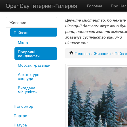
OpenDay Інтернет-Галерея
Головна
Про Нас
Цінуйте мистецтво, бо неначе
Живопис
цілющий бальзам лікує воно душ
рани, наповнює життя змістом
Пейзаж
збагачує суспільство вищими
Міста
цінностями.
Природні
Головна
/
Живопис
/
Пейза
ландшафти
Морські краєвиди
Архітектурні
споруди
Вигадана
місцевість
Натюрморт
Портрет
Натура