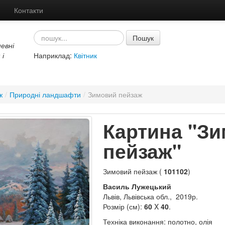
Контакти
Пошук
евні
 і
Наприклад:
Квітник
ж
/
Природні ландшафти
/
Зимовий пейзаж
Картина "З
пейзаж"
Зимовий пейзаж (
101102
)
Василь Лужецький
Львів, Львівська обл., 2019р.
Розмір (см):
60
X
40
.
Техніка виконання: полотно, олія