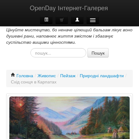
OpenDay Інтернет-Галерея
Цінуйте мистецтво, бо неначе цілющий бальзам лікує воно
Головна
душевні рани, наповнює життя змістом і збагачує
суспільство вищими цінностями.
Про Нас
Пошук
Контакти
Головна
/
Живопис
/
Пейзаж
/
Природні ландшафти
/
Схід сонця в Карпатах