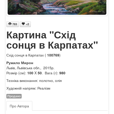
783
+2
Картина "Схід
сонця в Карпатах"
Схід сонця в Карпатах (
100769
)
Ружило Мирон
Львів, Львівська обл., 2015р.
Розмір (см):
100
X
50
. Вага (г):
980
Техніка виконання: полотно, олія
Художній напрям: Реалізм
Продано
Про Автора