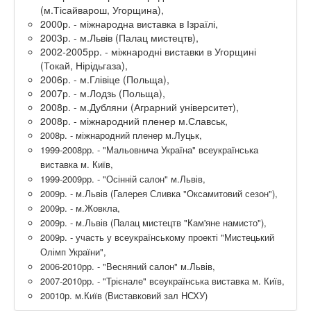
(м.Тісайварош, Угорщина),
2000р. - міжнародна виставка в Ізраїлі,
2003р. - м.Львів (Палац мистецтв),
2002-2005рр. - міжнародні виставки в Угорщині
(Токай, Нірідьгаза),
2006р. - м.Глівіце (Польща),
2007р. - м.Лодзь (Польща),
2008р. - м.Дубляни (Аграрний університет),
2008р. - міжнародний пленер м.Славськ,
2008р. - міжнародний пленер м.Луцьк,
1999-2008рр. - "Мальовнича Україна" всеукраїнська
виставка м. Київ,
1999-2009рр. - "Осінній салон" м.Львів,
2009р. - м.Львів (Галерея Сливка "Оксамитовий сезон"),
2009р. - м.Жовкла,
2009р. - м.Львів (Палац мистецтв "Кам'яне намисто"),
2009р. - участь у всеукраїнському проекті "Мистецький
Олімп України",
2006-2010рр. - "Весняний салон" м.Львів,
2007-2010рр. - "Трієнале" всеукраїнська виставка м. Київ,
20010р. м.Київ (Виставковий зал НСХУ)