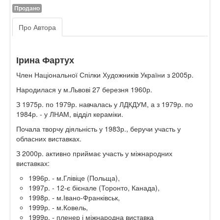
Продано
Про Автора
Ірина Фартух
Член Національної Спілки Художників України з 2005р.
Народилася у м.Львові 27 березня 1960р.
З 1975р. по 1979р. навчалась у ЛДКДУМ, а з 1979р. по
1984р. - у ЛНАМ, відділ кераміки.
Почала творчу діяльність у 1983р., беручи участь у
обласних виставках.
З 2000р. активно приймає участь у міжнародних
виставках:
1996р. - м.Глівіце (Польща),
1997р. - 12-є бієнале (Торонто, Канада),
1998р. - м.Івано-Франківськ,
1999р. - м.Ковель,
1999р. - пленер і міжнародна виставка