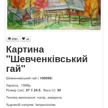
3781
+6
Картина
"Шевченківський
гай"
Шевченківський гай (
100056
)
Україна, 1998р.
Розмір (см):
37
X
24.5
. Вага (г):
30
Техніка виконання: папір, акварель
Художній напрям: Імпресіонізм