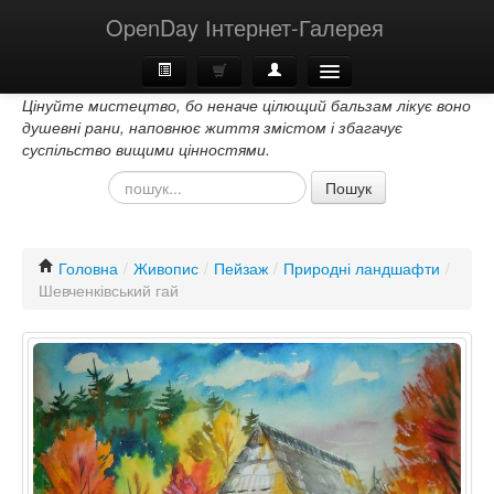
OpenDay Інтернет-Галерея
Цінуйте мистецтво, бо неначе цілющий бальзам лікує воно
Головна
душевні рани, наповнює життя змістом і збагачує
суспільство вищими цінностями.
Про Нас
Пошук
Контакти
Головна
/
Живопис
/
Пейзаж
/
Природні ландшафти
/
Шевченківський гай