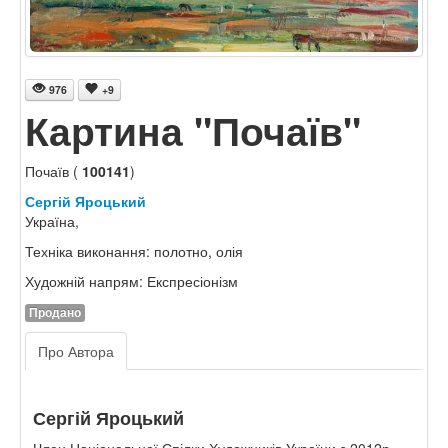
976
+9
Картина "Почаїв"
Почаїв (
100141
)
Сергій Яроцький
Україна,
Техніка виконання: полотно, олія
Художній напрям: Експресіонізм
Продано
Про Автора
Сергій Яроцький
Член Національної Спілки Художників України з 2012р.