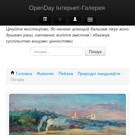
OpenDay Інтернет-Галерея
Цінуйте мистецтво, бо неначе цілющий бальзам лікує воно
Головна
душевні рани, наповнює життя змістом і збагачує
суспільство вищими цінностями.
Про Нас
Пошук
Контакти
Головна
/
Живопис
/
Пейзаж
/
Природні ландшафти
/
Почаїв