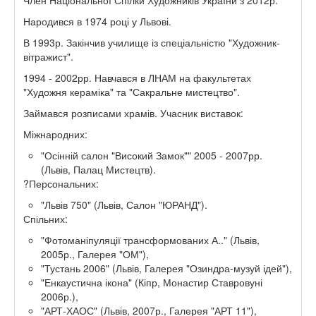
Народився в 1974 році у Львові.
В 1993р. Закінчив училище із спеціальністю "Художник-
вітражист".
1994 - 2002рр. Навчався в ЛНАМ на факультетах
"Художня кераміка" та "Сакральне мистецтво".
Займався розписами храмів. Учасник виставок:
Міжнародних:
"Осінній салон "Високий Замок"" 2005 - 2007рр.
(Львів, Палац Мистецтв).
?Персональних:
"Львів 750" (Львів, Салон "ЮРАНД").
Спільних:
"Фотоманіпуляції трансформованих А.." (Львів,
2005р., Галерея "ОМ"),
"Тустань 2006" (Львів, Галерея "Озиндра-музуй ідей"),
"Енкаустична ікона" (Кіпр, Монастир Ставровуні
2006р.),
"АРТ-ХАОС" (Львів, 2007р., Галерея "АРТ 11"),