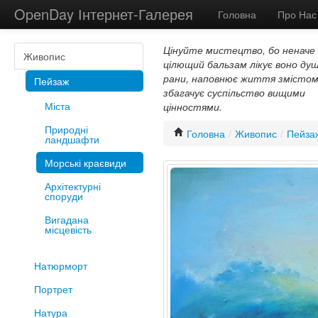
OpenDay Інтернет-Галерея
Головна
Про Нас
Цінуйте мистецтво, бо неначе
Живопис
цілющий бальзам лікує воно душ
рани, наповнює життя змістом
Пейзаж
збагачує суспільство вищими
Міста
цінностями.
Природні
Головна
/
Живопис
/
Пейза
ландшафти
Морські краєвиди
Архітектурні
споруди
Вигадана
місцевість
Натюрморт
Портрет
Натура