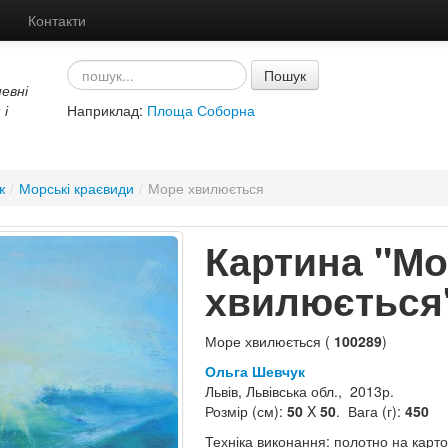
Контакти
Пошук
евні
 і
Наприклад:
Площа Соборна
ж
/
Морські краєвиди
/
Море хвилюється
Картина "М
хвилюється
Море хвилюється (
100289
)
Ольга Шевчук
Львів, Львівська обл., 2013р.
Розмір (см):
50
X
50
. Вага (г):
450
Техніка виконання: полотно на картон