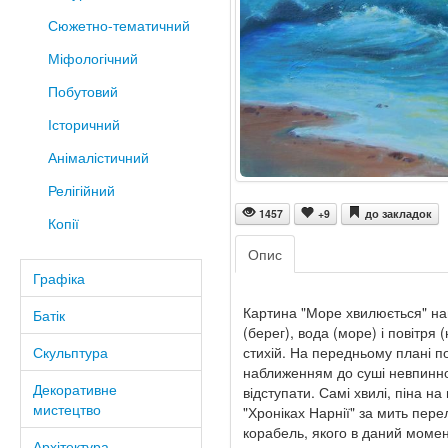
Сюжетно-тематичний
Міфологічний
Побутовий
Історичний
Анімалістичний
Релігійний
1457
+9
до закладок
Копії
Опис
Графіка
Картина "Море хвилюється" на
Батік
(берег), вода (море) і повітря 
стихій. На передньому плані п
Скульптура
наближенням до суші невпинно
Декоративне
відступати. Самі хвилі, піна н
мистецтво
"Хроніках Нарнії" за мить пер
корабель, якого в даний момен
Архітектура