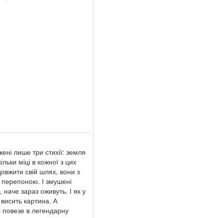
ні лише три стихії: земля
льки міці в кожної з цих
овжити свій шлях, вони з
 перепоною. І змушені
 наче зараз оживуть. І як у
 висить картина. А
і повезе в легендарну