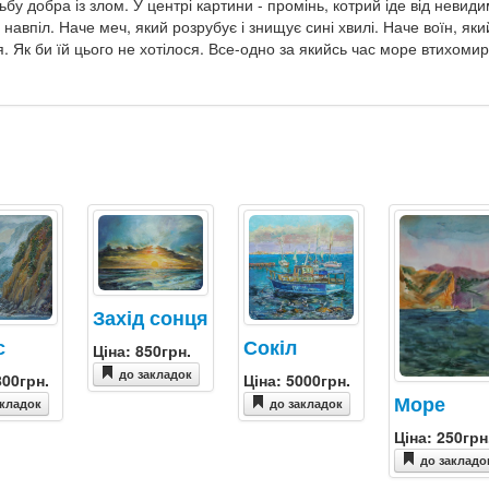
у добра із злом. У центрі картини - промінь, котрий іде від невиди
навпіл. Наче меч, який розрубує і знищує сині хвилі. Наче воїн, як
 Як би їй цього не хотілося. Все-одно за якийсь час море втихомири
Захід сонця
Сокіл
с
Ціна: 850грн.
до закладок
Ціна: 5000грн.
800грн.
Море
до закладок
акладок
Ціна: 250грн
до закладо