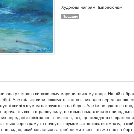
Художній напрям: Імпресіонізм
Продано
писана у яскраво вираженому маринистичному жанрі. На ній зображе
(небо). Але скільки сили показують кожна з них одна перед одною, скі
отужні хвилі з шумом накочуються на берег. Але їм не вдається прод
 втрачають свою страшну силу, не в змозі змагатися із природньою
а них передані з філігранною точністю, так, що складається враження,
еллються через раму та почнуть з шумом затоплювати кімнату, в якій
т не видно, який ховається за гребенями хвиль, візьме нас на борт 