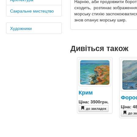
Нарнію, аби продовжити боротьб
сходить, розтинає зображення 
Сакральне мистецтво
морську стихію заспокоюватися.
знов опанує морську шир.
Художники
Дивіться також
Крим
Форо
Ціна: 3500грн.
Ціна: 4
до закладок
до з