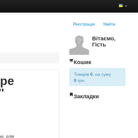
Реєстрація
Увійти
Вітаємо,
Гість
Кошик
Товарів
0
, на суму
оре
0
грн.
"
Закладки
і, олія