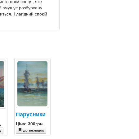
мого поки сонця, яке
ий змушує розбурхану
ться. І лагідний спокій
Парусники
Ціна: 300грн.
.
до закладок
к