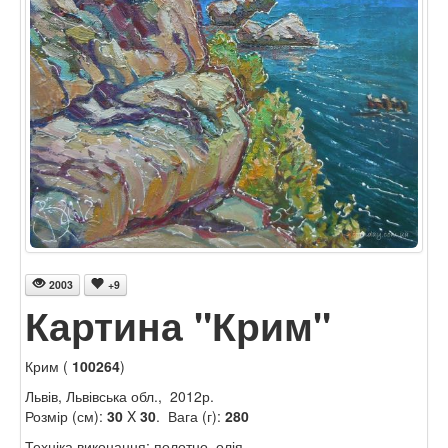
2003
+9
Картина "Крим"
Крим (
100264
)
Львів, Львівська обл., 2012р.
Розмір (см):
30
X
30
. Вага (г):
280
Техніка виконання: полотно, олія