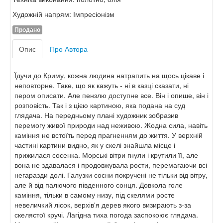
Художній напрям: Імпресіонізм
Продано
Опис
Про Автора
Їдучи до Криму, кожна людина натрапить на щось цікаве і
неповторне. Таке, що як кажуть - ні в казці сказати, ні
пером описати. Але пензлю доступне все. Він і опише, він і
розповість. Так і з цією картиною, яка подана на суд
глядача. На передньому плані художник зобразив
перемогу живої природи над неживою. Жодна сила, навіть
каміння не встоїть перед прагненням до життя. У верхній
частині картини видно, як у скелі знайшла місце і
прижилася сосенка. Морські вітри гнули і крутили її, але
вона не здавалася і продовжувала рости, перемагаючи всі
негаразди долі. Галузки сосни покручені не тільки від вітру,
але й від палючого південного сонця. Довкола голе
каміння, тільки в самому низу, під скелями росте
невеличкий лісок, верхів'я дерев якого визирають з-за
скелястої кручі. Лагідна тиха погода заспокоює глядача.