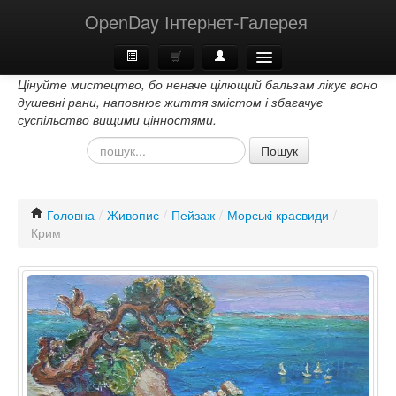
OpenDay Інтернет-Галерея
Цінуйте мистецтво, бо неначе цілющий бальзам лікує воно
Головна
душевні рани, наповнює життя змістом і збагачує
суспільство вищими цінностями.
Про Нас
Пошук
Контакти
Головна
/
Живопис
/
Пейзаж
/
Морські краєвиди
/
Крим