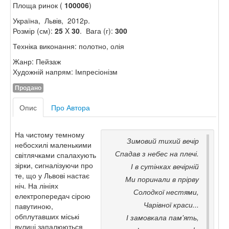
Площа ринок (
100006
)
Україна, Львів, 2012р.
Розмір (см):
25
X
30
. Вага (г):
300
Техніка виконання: полотно, олія
Жанр: Пейзаж
Художній напрям: Імпресіонізм
Продано
Опис
Про Автора
На чистому темному
Зимовий тихий вечір
небосхилі маленькими
Спадав з небес на плечі.
світлячками спалахують
зірки, сигналізуючи про
І в сутінках вечірній
те, що у Львові настає
Ми поринали в прірву
ніч. На лініях
Солодкої нестями,
електропередач сірою
Чарівної краси...
павутиною,
обплутавших міські
І замовкала пам'ять,
вулиці запалюються