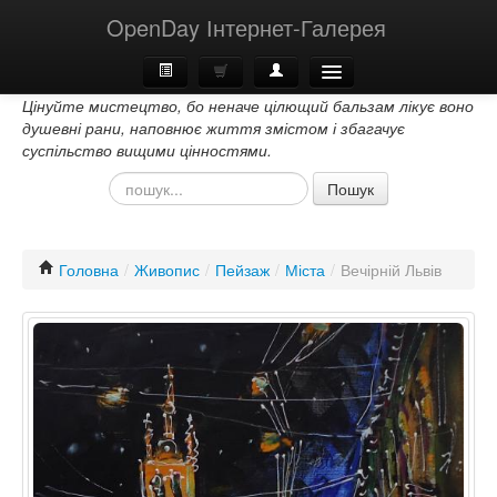
OpenDay Інтернет-Галерея
Цінуйте мистецтво, бо неначе цілющий бальзам лікує воно
Головна
душевні рани, наповнює життя змістом і збагачує
суспільство вищими цінностями.
Про Нас
Пошук
Контакти
Головна
/
Живопис
/
Пейзаж
/
Міста
/
Вечірній Львів