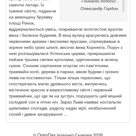
І нишкли голоси!..
самотні ліхтарі. Їх
Олександр Гордон
тьмяне світло, падаючи
на вимощену бруківку
площі Ринок,
віддзеркалюється увись, покриваючи золотистою вуаллю
вікна і балкони будинків. В кінці вулиці красуючись довгими
червоними арками і високими ярусами, спрямувавши в
зоряне небо грізні шпилі, височіє вежа Корнякта. Поруч з
нею розташувалася Успенська церква, прикрашаючи
пейзаж трьома своїми куполами, одягненими в зелену
сукню. Сонним серпанком огортає ніч пам'ятники,
трамвайні колії, дерева в парках, вікові будови і грізних
левів на постаментах. Тільки кілька перехожих, що
спостерігають магію древнього міста, милуючись
містичною красою в мерехтливому світлі і червоний
трамвайчик, що їде їм на зустріч, порушують цей міцний
солодкий сон в літню ніч. Зараз Львів навіває ностальгію
щемливих спогадів, радісну надію мрії, незбагненний
спокій і дивне зачарування ...
© OpenDay Інтернет-Галерея 2026