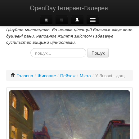
OpenDay Інтернет-Галерея
Цінуйте мистецтво, бо неначе цілющий бальзам лікує воно
Головна
душевні рани, наповнює життя змістом і збагачує
суспільство вищими цінностями.
Про Нас
Пошук
Контакти
Головна
/
Живопис
/
Пейзаж
/
Міста
/
У Львові - дощ