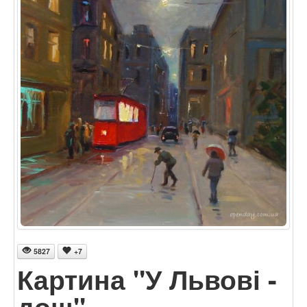
5827
+7
Картина "У Львові -
дощ"