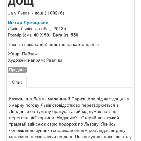
..а у Львові - дощ (
100216
)
Віктор Лужецький
Львів, Львівська обл., 2013р.
Розмір (см):
40
X
50
. Вага (г):
550
Техніка виконання: полотно на картоні, олія
Жанр: Пейзаж
Художній напрям: Реалізм
Продано
Опис
Кажуть, що Львів - маленький Париж. Але під час дощу і в
хмарну погоду Львів стовідсотково перетворюється в
Лондон, хіба туману бракує. Такий хід думок навіює
перегляд цієї картини. Надвечір'я. Старий львівський
трамвай здійснює свою подорож по Львову. Якийсь
чоловік коло зупинки із зацікавленням розглядає вітрину
магазина, незважаючи на дощ. По тротуарах поспішають у