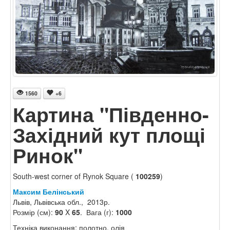
1560
+6
Картина "Південно-
Західний кут площі
Ринок"
South-west corner of Rynok Square (
100259
)
Максим Белінський
Львів, Львівська обл., 2013р.
Розмір (см):
90
X
65
. Вага (г):
1000
Техніка виконання: полотно, олія