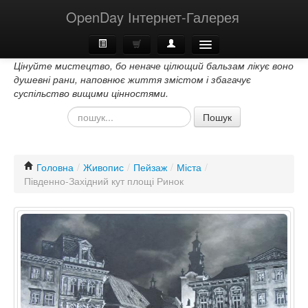
OpenDay Інтернет-Галерея
Цінуйте мистецтво, бо неначе цілющий бальзам лікує воно
Головна
душевні рани, наповнює життя змістом і збагачує
суспільство вищими цінностями.
Про Нас
Пошук
Контакти
Головна
/
Живопис
/
Пейзаж
/
Міста
/
Південно-Західний кут площі Ринок