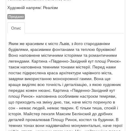
Художній напрям: Реалізм
Продано
Опис
Яким же красивим є місто Львів, з його стародавніми
будівлями, красивими фонтанами та теплою бруківкою!
Воно наповнене містичними історіями та романтичними
легендами. Картина «Південно-Західний кут площі Ринок»
також наповнена темними тонами містерії. Перед нами
постає підкреслена краса архітектури чарівного міста,
завдяки використанню монохромної гамми. Вона ще
краще виділяє всю точність і деталізацію, з якою художник
передає кожен нюанс. Картина «Південно-Західний кут
площі Ринок» наповнена особливим настроєм темряви,
що приходить на зміну дню, так, наче місто поринуло в
сон - немає людей, немає тварин. Є тільки тиша, спокій і
історія. Майстер пензля Максим Белінский до дрібних
деталей промалював Площу Ринок, костел та будинки. В
темних тонах вони надзвичайно монументальні, наче герої
міфів, стоять, чекаючи свого часу. Ніч - найтемніша перед