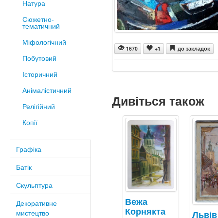
Натура
Сюжетно-
тематичний
Міфологічний
1670
+1
до закладок
Побутовий
Історичний
Анімалістичний
Дивіться також
Релігійний
Копії
Графіка
Батік
Скульптура
Вежа
Декоративне
Корнякта
мистецтво
Львів