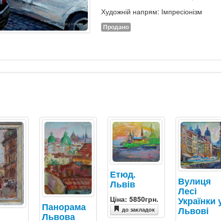
Художній напрям: Імпресіонізм
Продано
Етюд.
Вулиця
Львів
Лесі
Ціна: 5850грн.
Українки 
Панорама
Львові
до закладок
Львова