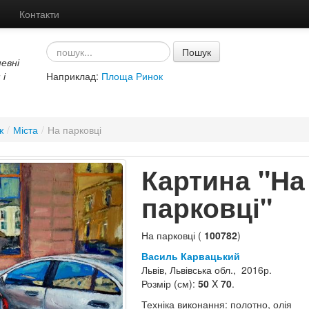
Контакти
Пошук
евні
 і
Наприклад:
Площа Ринок
ж
/
Міста
/
На парковці
Картина "На
парковці"
На парковці (
100782
)
Василь Карвацький
Львів, Львівська обл., 2016р.
Розмір (см):
50
X
70
.
Техніка виконання: полотно, олія