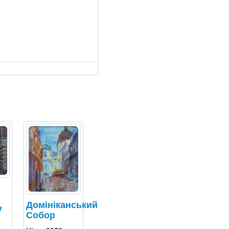
Домініканський
у
Собор