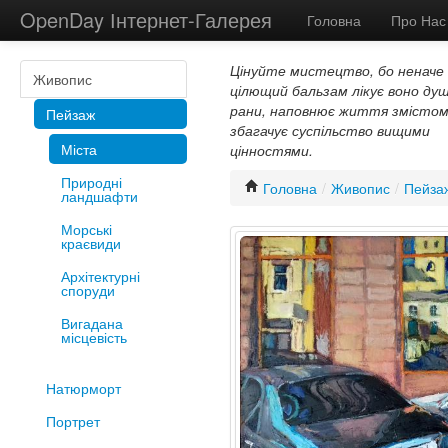
OpenDay Інтернет-Галерея
Головна
Про Нас
Цінуйте мистецтво, бо неначе
Живопис
цілющий бальзам лікує воно душ
рани, наповнює життя змістом
Пейзаж
збагачує суспільство вищими
Міста
цінностями.
Природні
Головна
/
Живопис
/
Пейза
ландшафти
Морські
краєвиди
Архітектурні
споруди
Вигадана
місцевість
Натюрморт
Портрет