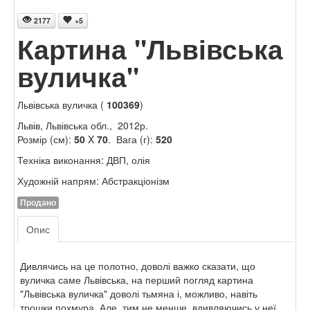
2177
+5
Картина "Львівська
вуличка"
Львівська вуличка (
100369
)
Львів, Львівська обл., 2012р.
Розмір (см):
50
X
70
. Вага (г):
520
Техніка виконання: ДВП, олія
Художній напрям: Абстракціонізм
Продано
Опис
Дивлячись на це полотно, доволі важко сказати, що
вуличка саме Львівська, на перший погляд картина
"Львівська вуличка" доволі тьмяна і, можливо, навіть
трошки похмура. Але, тим не менше, вдивляючись у неї,