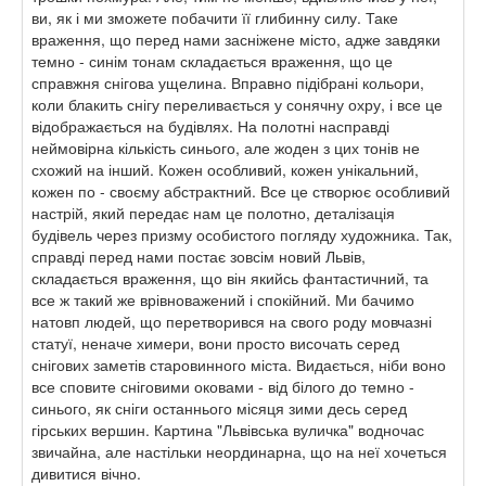
ви, як і ми зможете побачити її глибинну силу. Таке
враження, що перед нами засніжене місто, адже завдяки
темно - синім тонам складається враження, що це
справжня снігова ущелина. Вправно підібрані кольори,
коли блакить снігу переливається у сонячну охру, і все це
відображається на будівлях. На полотні насправді
неймовірна кількість синього, але жоден з цих тонів не
схожий на інший. Кожен особливий, кожен унікальний,
кожен по - своєму абстрактний. Все це створює особливий
настрій, який передає нам це полотно, деталізація
будівель через призму особистого погляду художника. Так,
справді перед нами постає зовсім новий Львів,
складається враження, що він якийсь фантастичний, та
все ж такий же врівноважений і спокійний. Ми бачимо
натовп людей, що перетворився на свого роду мовчазні
статуї, неначе химери, вони просто височать серед
снігових заметів старовинного міста. Видається, ніби воно
все сповите сніговими оковами - від білого до темно -
синього, як сніги останнього місяця зими десь серед
гірських вершин. Картина "Львівська вуличка" водночас
звичайна, але настільки неординарна, що на неї хочеться
дивитися вічно.