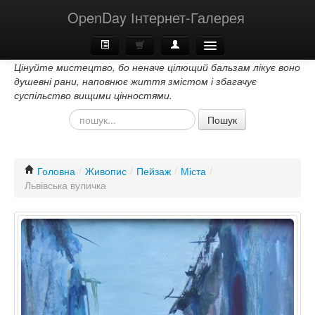
OpenDay Інтернет-Галерея
Цінуйте мистецтво, бо неначе цілющий бальзам лікує воно
Головна
душевні рани, наповнює життя змістом і збагачує
суспільство вищими цінностями.
Про Нас
Пошук
Контакти
Головна
/
Живопис
/
Пейзаж
/
Міста
/
Львівська вуличка