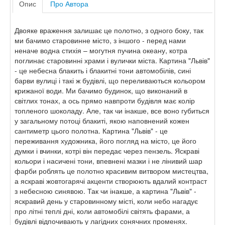
Опис
Про Автора
Двояке враження залишає це полотно, з одного боку, так
ми бачимо старовинне місто, з іншого - перед нами
неначе водна стихія – могутня пучина океану, котра
поглинає старовинні храми і вулички міста. Картина "Львів"
- це небесна блакить і блакитні тони автомобілів, сині
барви вулиці і такі ж будівлі, що переливаються кольором
крижаної води. Ми бачимо будинок, що виконаний в
світлих тонах, а ось прямо навпроти будівля має колір
топленого шоколаду. Але, так чи інакше, все воно губиться
у загальному потоці блакиті, якою наповнений кожен
сантиметр цього полотна. Картина "Львів" - це
переживання художника, його погляд на місто, це його
думки і вчинки, котрі він передає через пензель. Яскраві
кольори і насичені тони, впевнені мазки і не лінивий шар
фарби роблять це полотно красивим витвором мистецтва,
а яскраві жовтогарячі акценти створюють вдалий контраст
з небесною синявою. Так чи інакше, а картина "Львів" -
яскравий день у старовинному місті, коли небо нагадує
про літні теплі дні, коли автомобілі світять фарами, а
будівлі відпочивають у лагідних сонячних променях.