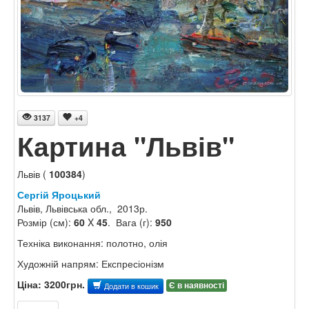
3137
+4
Картина "Львів"
Львів (
100384
)
Сергій Яроцький
Львів, Львівська обл., 2013р.
Розмір (см):
60
X
45
. Вага (г):
950
Техніка виконання: полотно, олія
Художній напрям: Експресіонізм
Ціна: 3200грн.
Є в наявності
Додати в кошик