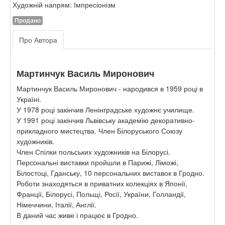
Художній напрям: Імпресіонізм
Продано
Про Автора
Мартинчук Василь Миронович
Мартинчук Василь Миронович - народився в 1959 році в
Україні.
У 1978 році закінчив Ленінградське художнє училище.
У 1991 році закінчив Львівську академію декоративно-
прикладного мистецтва. Член Білоруського Союзу
художників.
Член Спілки польських художників на Білорусі.
Персональні виставки пройшли в Парижі, Ліможі,
Білостоці, Гданську, 10 персональних виставок в Гродно.
Роботи знаходяться в приватних колекціях в Японії,
Франції, Білорусі, Польщі, Росії, України, Голландії,
Німеччини, Італії, Англії.
В даний час живе і працює в Гродно.