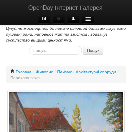
OpenDay Інтернет-Галерея
Цінуйте мистецтво, бо неначе цілющий бальзам лікує воно
Головна
душевні рани, наповнює життя змістом і збагачує
суспільство вищими цінностями.
Про Нас
Пошук
Контакти
Головна
/
Живопис
/
Пейзаж
/
Архітектурні споруди
/
Порохова вежа