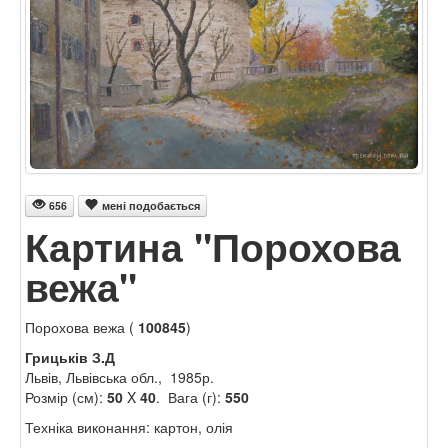
656
мені подобається
Картина "Порохова
вежа"
Порохова вежа (
100845
)
Грицьків З.Д
Львів, Львівська обл., 1985р.
Розмір (см):
50
X
40
. Вага (г):
550
Техніка виконання: картон, олія