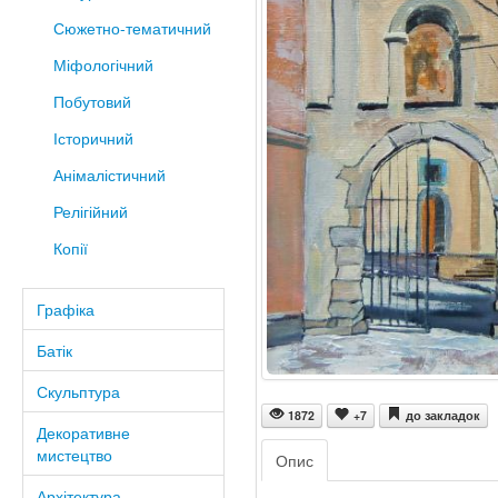
Сюжетно-тематичний
Міфологічний
Побутовий
Історичний
Анімалістичний
Релігійний
Копії
Графіка
Батік
Скульптура
1872
+7
до закладок
Декоративне
мистецтво
Опис
Архітектура