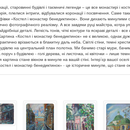
ації, старовинні будівлі і таємничі легенди – це все монастирі і ко
торія, плелися інтриги, відбувалися коронації і посвячення. Саме т
афівки «Костел і монастир бенедиктинок». Вони дихають минулими 
тично фотографічного реалізму. А все завдяки руці майстра, котра
рібніші деталі. Легкість тонів, чіткі контури та яскраві деталі - вс
 Картина «Костел і монастир бенедиктинок» не є великою, однак ду
рактично врізаються в блакитну даль неба. Світлі стіни, темні хрести
будівлю на центральний план полотна. Ми бачимо старі мури, бачим
А поруч з будівлею - голі дерева, ні листочка, ні квіточки – лише темн
я картина стане вікном в минуле на вашій стіні. Інтер’єр вашої осе
остел і монастир бенедиктинок» - це історичне минуле, що стане о