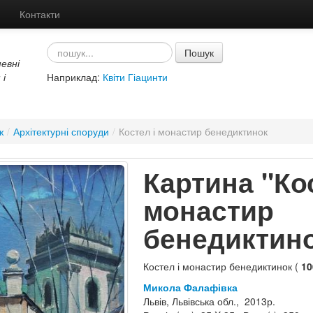
Контакти
Пошук
евні
 і
Наприклад:
Квіти Гіацинти
ж
/
Архітектурні споруди
/
Костел і монастир бенедиктинок
Картина "Кос
монастир
бенедиктин
Костел і монастир бенедиктинок (
10
Микола Фалафівка
Львів, Львівська обл., 2013р.