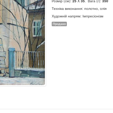
Розмір (см):
25
X
35
. Вага (г):
350
Техніка виконання: полотно, олія
Художній напрям: Імпресіонізм
Продано