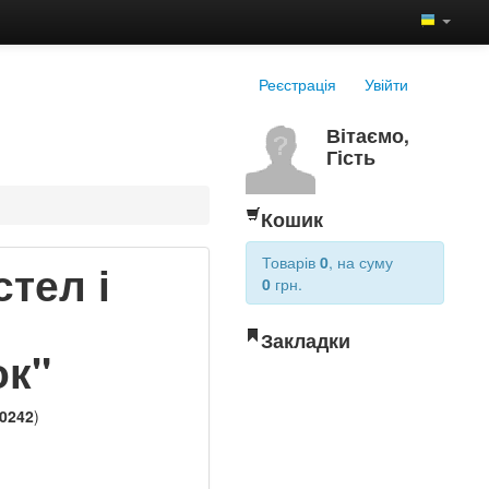
Реєстрація
Увійти
Вітаємо,
Гість
Кошик
Товарів
0
, на суму
тел і
0
грн.
Закладки
ок"
0242
)