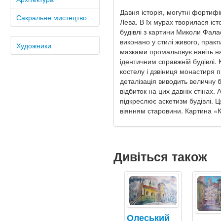
Давня історія, могутні фортифік
Сакральне мистецтво
Лева. В їх мурах творилася іс
будівлі з картини Миколи Фал
виконано у стилі живого, прак
Художники
мазками промальовує навіть найд
ідентичним справжній будівлі.
костелу і дзвіниця монастиря п
деталізація виводить величну 
відбиток на цих давніх стінах. 
підкреслює аскетизм будівлі. Ц
віянням старовини. Картина «К
Дивіться також
Олеський