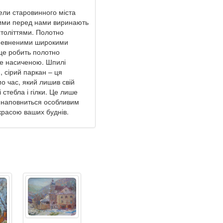
стели старовинного міста
акими перед нами виринають
століттями. Полотно
 упевненими широкими
е це робить полотно
же насиченою. Шпилі
, сірий паркан – ця
о час, який лишив свій
і стебла і гілки. Це лише
лі наповниться особливим
красою ваших буднів.