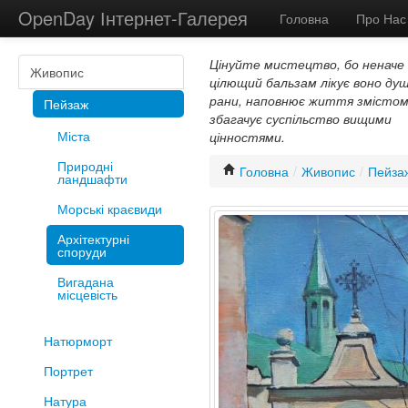
OpenDay Інтернет-Галерея
Головна
Про Нас
Цінуйте мистецтво, бо неначе
Живопис
цілющий бальзам лікує воно душ
рани, наповнює життя змістом
Пейзаж
збагачує суспільство вищими
Міста
цінностями.
Природні
Головна
/
Живопис
/
Пейза
ландшафти
Морські краєвиди
Архітектурні
споруди
Вигадана
місцевість
Натюрморт
Портрет
Натура