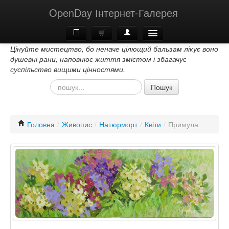
OpenDay Інтернет-Галерея
Цінуйте мистецтво, бо неначе цілющий бальзам лікує воно
Головна
душевні рани, наповнює життя змістом і збагачує
суспільство вищими цінностями.
Про Нас
Пошук
Контакти
Головна
/
Живопис
/
Натюрморт
/
Квіти
/
Примула