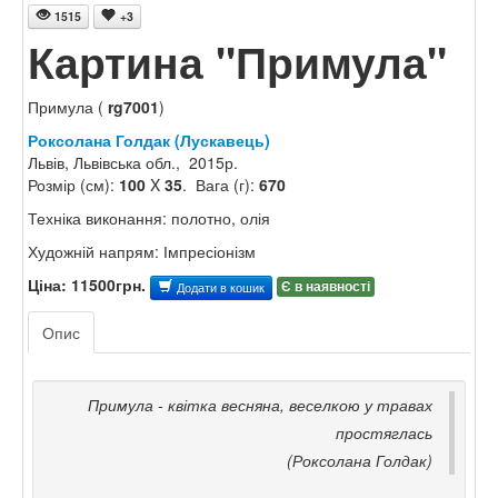
1515
+3
Картина "Примула"
Примула (
rg7001
)
Роксолана Голдак (Лускавець)
Львів, Львівська обл., 2015р.
Розмір (см):
100
X
35
. Вага (г):
670
Техніка виконання: полотно, олія
Художній напрям: Імпресіонізм
Ціна: 11500грн.
Є в наявності
Додати в кошик
Опис
Примула - квітка весняна, веселкою у травах
простяглась
(Роксолана Голдак)