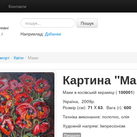
Контакти
Пошук
евні
 і
Наприклад:
Дзбанки
морт
/
Квіти
/
Маки
Картина "Ма
Маки в косівській кераміці (
100001
)
Україна, 2009р.
Розмір (см):
71
X
63
. Вага (г):
600
Техніка виконання: полотно, олія
Художній напрям: Імпресіонізм
Продано