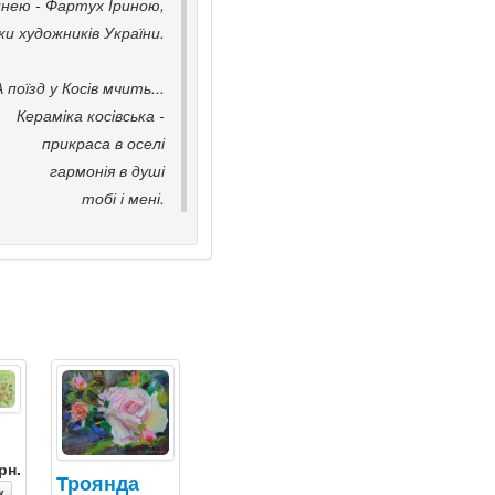
нею - Фартух Іриною,
ки художників України.
А поїзд у Косів мчить...
Кераміка косівська -
прикраса в оселі
гармонія в душі
тобі і мені.
рн.
Троянда
к