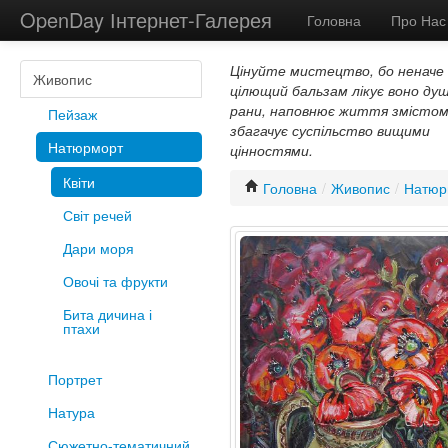
OpenDay Інтернет-Галерея
Головна
Про Нас
Цінуйте мистецтво, бо неначе
Живопис
цілющий бальзам лікує воно душ
рани, наповнює життя змістом
Пейзаж
збагачує суспільство вищими
Натюрморт
цінностями.
Квіти
Головна
/
Живопис
/
Натюр
Світ речей
Дари моря
Овочі та фрукти
Бита дичина і
птахи
Портрет
Натура
Сюжетно-тематичний