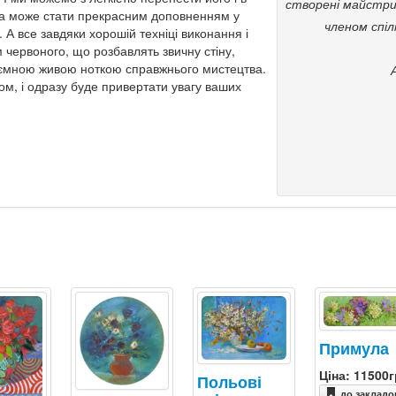
створені майстри
на може стати прекрасним доповненням у
членом спіл
. А все завдяки хорошій техніці виконання і
м червоного, що розбавлять звичну стіну,
ємною живою ноткою справжнього мистецтва.
м, і одразу буде привертати увагу ваших
Примула
Ціна: 11500г
Польові
до закладо