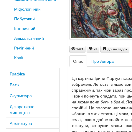
Міфологічний
Побутовий
Історичний
Анімалістичний
Релігійний
1424
+7
до закладок
Копії
Опис
Про Автора
Графіка
Ця картина Ірини Фартух яскрава
зображені. Легкість, з якою во
Батік
справжніми, так ніби зараз про
Скульптура
і вони почнуть опадати, при ц
на якому вони були зібрані. Яс
Декоративне
спокійні. Це полотно наповнен
мистецтво
жбанки, в яких стоять ці маки,
села, такого добре знайомого 
Архітектура
текстури, візерунки, мазки - в
десь серед полотен художниці. 