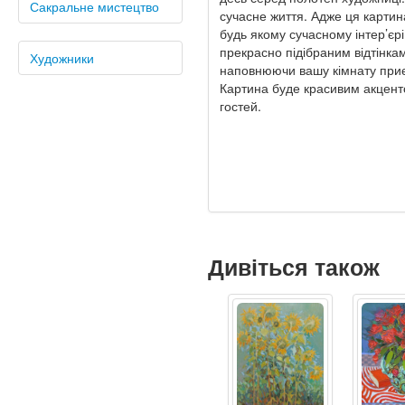
Сакральне мистецтво
сучасне життя. Адже ця карти
будь якому сучасному інтер’єрі
прекрасно підібраним відтінка
Художники
наповнюючи вашу кімнату при
Картина буде красивим акценто
гостей.
Дивіться також