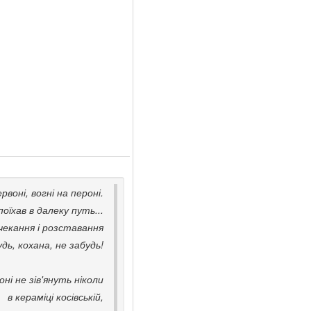
рвоні, вогні на пероні.
поїхав в далеку путь...
 чекання і розставання
дь, кохана, не забудь!
ні не зів'януть ніколи
в кераміці косівській,