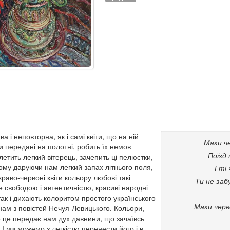
 і неповторна, як і самі квіти, що на ній
Маки че
ни передані на полотні, робить їх немов
Поїзд 
летить легкий вітерець, зачепить ці пелюстки,
ьому даруючи нам легкий запах літнього поля,
І ті
краво-червоні квіти кольору любові такі
Ти не забу
е свободою і автентичністю, красиві народні
 так і дихають колоритом простого українського
Маки черво
нам з повістей Нечуя-Левицького. Кольори,
се це передає нам дух давнини, що зачаївсь
І ми можемо з легкістю перенести його і в