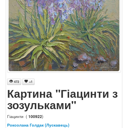
472
+1
Картина "Гіацинти з
зозульками"
Гіацинти (
100922
)
Роксолана Голдак (Лускавець)