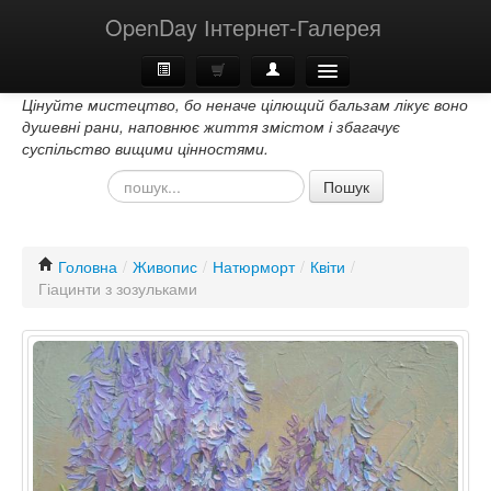
OpenDay Інтернет-Галерея
Цінуйте мистецтво, бо неначе цілющий бальзам лікує воно
Головна
душевні рани, наповнює життя змістом і збагачує
суспільство вищими цінностями.
Про Нас
Пошук
Контакти
Головна
/
Живопис
/
Натюрморт
/
Квіти
/
Гіацинти з зозульками