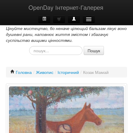
OpenDay Інтернет-Галерея
Цінуйте мистецтво, бо неначе цілющий бальзам лікує воно
Головна
душевні рани, наповнює життя змістом і збагачує
суспільство вищими цінностями.
Про Нас
Пошук
Контакти
Головна
/
Живопис
/
Історичний
/
Козак Мамай