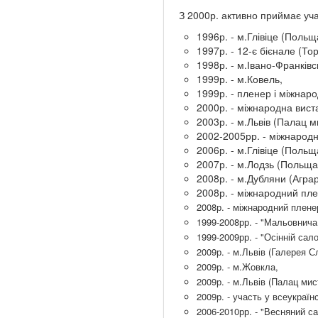
З 2000р. активно приймає уча
1996р. - м.Глівіце (Польщ
1997р. - 12-є бієнале (То
1998р. - м.Івано-Франківс
1999р. - м.Ковель,
1999р. - пленер і міжнар
2000р. - міжнародна вистав
2003р. - м.Львів (Палац м
2002-2005рр. - міжнародні
2006р. - м.Глівіце (Польщ
2007р. - м.Лодзь (Польща
2008р. - м.Дубляни (Аграр
2008р. - міжнародний пле
2008р. - міжнародний плене
1999-2008рр. - "Мальовнича 
1999-2009рр. - "Осінній сало
2009р. - м.Львів (Галерея С
2009р. - м.Жовкла,
2009р. - м.Львів (Палац мис
2009р. - участь у всеукраїн
2006-2010рр. - "Весняний са