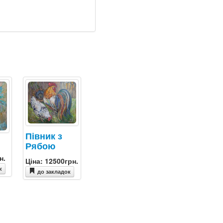
Півник з
Рябою
н.
Ціна: 12500грн.
к
до закладок