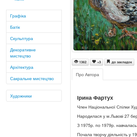
Графіка
Батік
Скульптура
Декоративне
мистецтво
1362
+3
до закладок
Архітектура
Про Автора
Сакральне мистецтво
Художники
Ірина Фартух
Член Національної Спілки Худ
Народилася у м.Львові 27 бе
З 1975р. по 1979р. навчалась
Почала творчу діяльність у 19