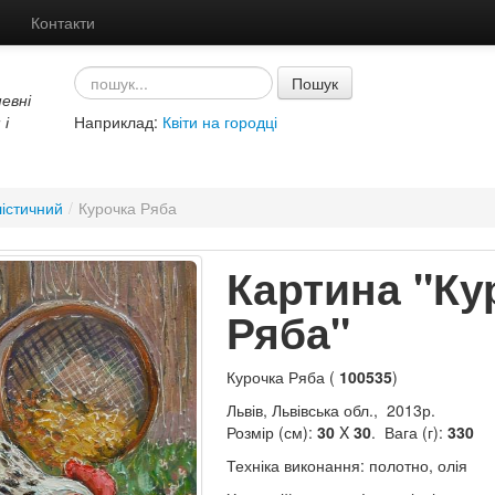
Контакти
Пошук
евні
 і
Наприклад:
Квіти на городці
істичний
/
Курочка Ряба
Картина "Ку
Ряба"
Курочка Ряба (
100535
)
Львів, Львівська обл., 2013р.
Розмір (см):
30
X
30
. Вага (г):
330
Техніка виконання: полотно, олія