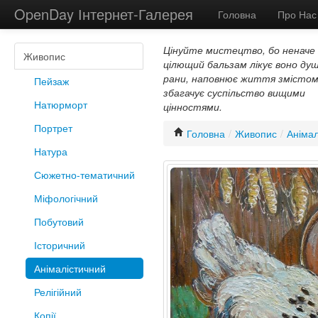
OpenDay Інтернет-Галерея
Головна
Про Нас
Цінуйте мистецтво, бо неначе
Живопис
цілющий бальзам лікує воно душ
рани, наповнює життя змістом
Пейзаж
збагачує суспільство вищими
Натюрморт
цінностями.
Портрет
Головна
/
Живопис
/
Анімал
Натура
Сюжетно-тематичний
Міфологічний
Побутовий
Історичний
Анімалістичний
Релігійний
Копії