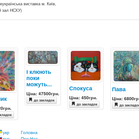
сеукраїнська виставка м. Київ,
й зал НСХУ)
І клюють
поки
можуть...
Спокуса
Пава
Ціна: 47500грн.
Ціна: 450грн.
лик
Ціна: 6800гр
до закладок
до закладок
до закладо
20грн.
акладок
укр
Головна
рус
Про Нас