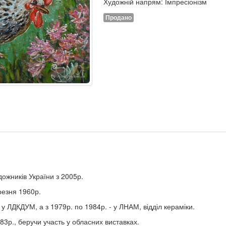
Художній напрям: Імпресіонізм
Продано
ожників України з 2005р.
резня 1960р.
 у ЛДКДУМ, а з 1979р. по 1984р. - у ЛНАМ, відділ кераміки.
83р., беручи участь у обласних виставках.