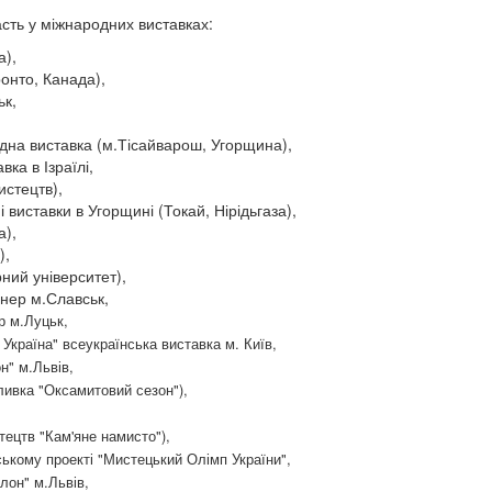
сть у міжнародних виставках:
а),
ронто, Канада),
ьк,
одна виставка (м.Тісайварош, Угорщина),
ка в Ізраїлі,
истецтв),
 виставки в Угорщині (Токай, Нірідьгаза),
а),
),
ний університет),
нер м.Славськ,
р м.Луцьк,
Україна" всеукраїнська виставка м. Київ,
н" м.Львів,
ливка "Оксамитовий сезон"),
тецтв "Кам'яне намисто"),
ському проекті "Мистецький Олімп України",
лон" м.Львів,