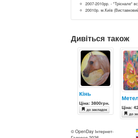
2007-2010рр. - "Трієнале" в
20010р. м.Київ (Виставкови
Дивіться також
Кінь
Мете
Ціна: 3800грн.
Ціна: 4
до закладок
до з
© OpenDay Інтернет-
Галерея 2026