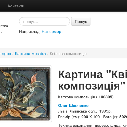
Контакти
Пошук
евні
 і
Наприклад:
Натюрморт
тецтво
/
Картина-мозаїка
/
Квіткова композиція
Картина "Кв
композиція"
Квіткова композиція (
100895
)
Олег Шевченко
Львів, Львівська обл., 1995р.
Розмір (см):
200
X
100
. Вага (г):
502
Техніка виконання: дерево, шкіра, х