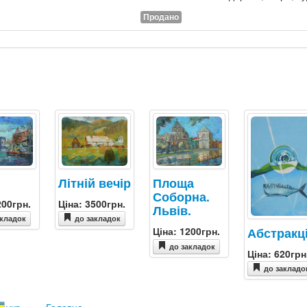
Продано
Літній вечір
Площа
Соборна.
Ціна: 3500грн.
200грн.
Львів.
до закладок
акладок
Абстракц
Ціна: 1200грн.
до закладок
Ціна: 620грн
до закладо