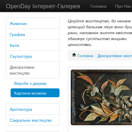
OpenDay Інтернет-Галерея
Головна
Про Нас
Цінуйте мистецтво, бо неначе
Живопис
цілющий бальзам лікує воно душ
рани, наповнює життя змістом
Графіка
збагачує суспільство вищими
цінностями.
Батік
Головна
/
Декоративне мис
Скульптура
Декоративне
мистецтво
Вироби з дерева
Картина-мозаїка
Архітектура
Сакральне мистецтво