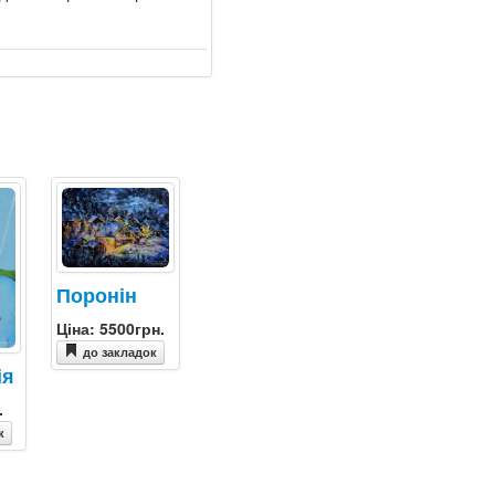
Поронін
Ціна: 5500грн.
до закладок
ія
.
к