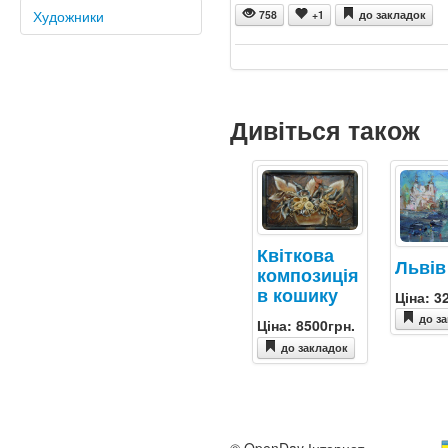
Художники
758
+1
до закладок
Дивіться також
Квіткова
Львів
композиція
в кошику
Ціна: 3
до з
Ціна: 8500грн.
до закладок