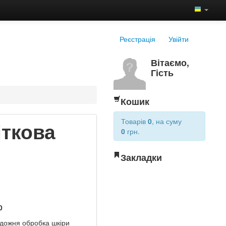
Реєстрація
Увійти
Вітаємо,
Гість
Кошик
Товарів
0
, на суму
іткова
0
грн.
Закладки
0
удожня обробка шкіри