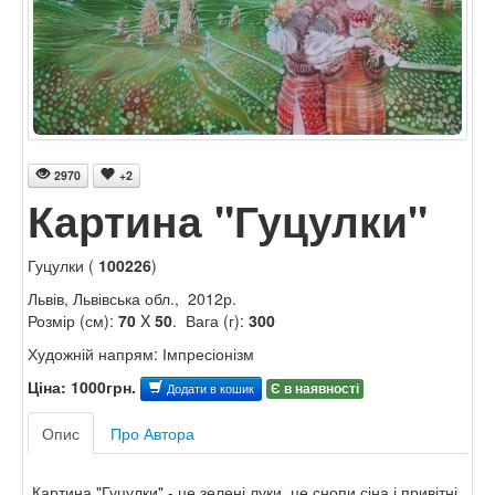
2970
+2
Картина "Гуцулки"
Гуцулки (
100226
)
Львів, Львівська обл., 2012р.
Розмір (см):
70
X
50
. Вага (г):
300
Художній напрям: Імпресіонізм
Ціна: 1000грн.
Є в наявності
Додати в кошик
Опис
Про Автора
Картина "Гуцулки" - це зелені луки, це снопи сіна і привітні