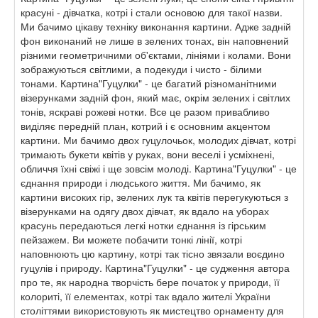
красуні - дівчатка, котрі і стали основою для такої назви.
Ми бачимо цікаву техніку виконання картини. Адже задній
фон виконаний не лише в зелених тонах, він наповнений
різними геометричними об'єктами, лініями і колами. Вони
зображуються світлими, а подекуди і чисто - білими
тонами. Картина"Гуцулки" - це багатий різноманітними
візерунками задній фон, який має, окрім зелених і світлих
тонів, яскраві рожеві нотки. Все це разом привабливо
виділяє передній план, котрий і є основним акцентом
картини. Ми бачимо двох гуцулочьок, молодих дівчат, котрі
тримають букети квітів у руках, вони веселі і усміхнені,
обличчя їхні свіжі і ще зовсім молоді. Картина"Гуцулки" - це
єднання природи і людського життя. Ми бачимо, як
картини високих гір, зелених лук та квітів перегукуються з
візерунками на одягу двох дівчат, як вдало на уборах
красунь передаються легкі нотки єднання із гірським
пейзажем. Ви можете побачити тонкі лінії, котрі
наповнюють цю картину, котрі так тісно звязали воєдино
гуцулів і природу. Картина"Гуцулки" - це судження автора
про те, як народна творчість бере початок у природи, її
колориті, її елементах, котрі так вдало жителі України
століттями використовують як мистецтво орнаменту для