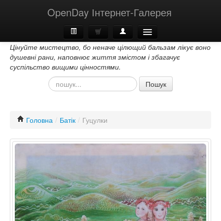
OpenDay Інтернет-Галерея
Цінуйте мистецтво, бо неначе цілющий бальзам лікує воно
Головна
душевні рани, наповнює життя змістом і збагачує
суспільство вищими цінностями.
Про Нас
Пошук
Контакти
Головна
/
Батік
/
Гуцулки