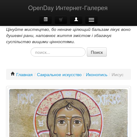
OpenDay Интернет-Галерея
Цінуйте мистецтво, бо неначе цілющий бальзам лікує воно
Главная
душевні рани, наповнює життя змістом і збагачує
суспільство вищими цінностями.
О Нас
Поиск
Контакти
Главная
/
Сакральное искусство
/
Иконопись
/
Иисус