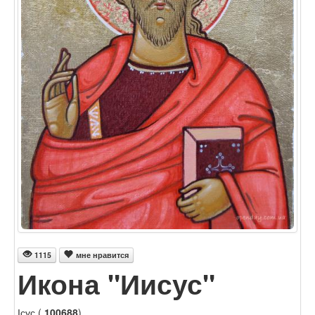
1115
мне нравится
Икона "Иисус"
Ісус (
100688
)