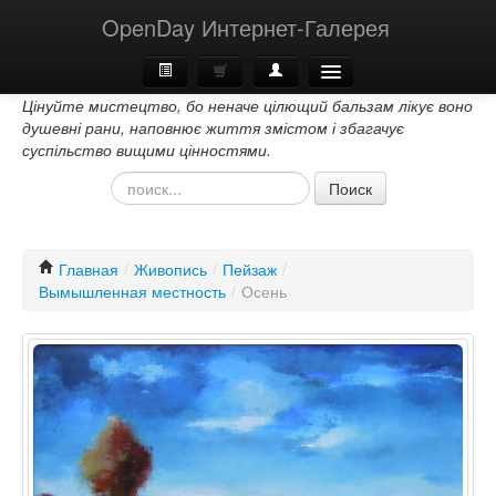
OpenDay Интернет-Галерея
Цінуйте мистецтво, бо неначе цілющий бальзам лікує воно
Главная
душевні рани, наповнює життя змістом і збагачує
суспільство вищими цінностями.
О Нас
Поиск
Контакти
Главная
/
Живопись
/
Пейзаж
/
Вымышленная местность
/
Осень