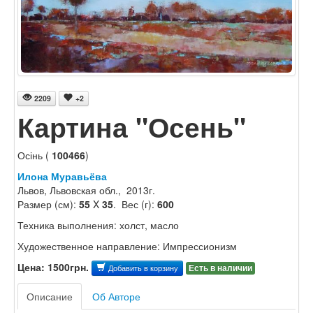
2209
+2
Картина "Осень"
Осінь (
100466
)
Илона Муравьёва
Львов, Львовская обл., 2013г.
Размер (см):
55
X
35
. Вес (г):
600
Техника выполнения: холст, масло
Художественное направление: Импрессионизм
Цена: 1500грн.
Есть в наличии
Добавить в корзину
Описание
Об Авторе