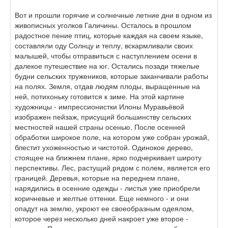
Вот и прошли горячие и солнечные летние дни в одном из
живописных уголков Галичины. Осталось в прошлом
радостное пение птиц, которые каждая на своем языке,
составляли оду Солнцу и теплу, вскармливали своих
малышей, чтобы отправиться с наступлением осени в
далекое путешествие на юг. Остались позади тяжелые
будни сельских тружеников, которые заканчивали работы
на полях. Земля, отдав людям плоды, выращенные на
ней, потихоньку готовится к зиме. На этой картине
художницы - импрессионистки Илоны Муравьёвой
изображен пейзаж, присущий большинству сельских
местностей нашей страны осенью. После осенней
обработки широкое поле, на котором уже собран урожай,
блестит ухоженностью и чистотой. Одинокое дерево,
стоящее на ближнем плане, ярко подчеркивает широту
перспективы. Лес, растущий рядом с полем, является его
границей. Деревья, которые на переднем плане,
нарядились в осенние одежды - листья уже приобрели
коричневые и желтые оттенки. Еще немного - и они
опадут на землю, укроют ее своеобразным одеялом,
которое через несколько дней накроет уже второе -