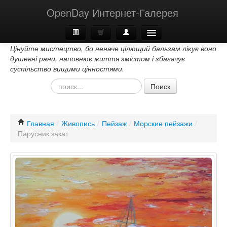
OpenDay Интернет-Галерея
Цінуйте мистецтво, бо неначе цілющий бальзам лікує воно
Главная
душевні рани, наповнює життя змістом і збагачує
суспільство вищими цінностями.
О Нас
Поиск
Контакти
Главная
/
Живопись
/
Пейзаж
/
Морские пейзажи
/
Парусник закат