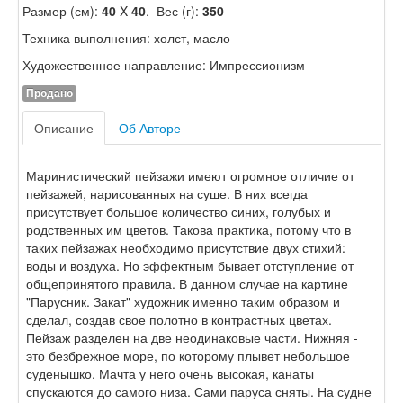
Размер (см):
40
X
40
. Вес (г):
350
Техника выполнения: холст, масло
Художественное направление: Импрессионизм
Продано
Описание
Об Авторе
Маринистический пейзажи имеют огромное отличие от
пейзажей, нарисованных на суше. В них всегда
присутствует большое количество синих, голубых и
родственных им цветов. Такова практика, потому что в
таких пейзажах необходимо присутствие двух стихий:
воды и воздуха. Но эффектным бывает отступление от
общепринятого правила. В данном случае на картине
"Парусник. Закат" художник именно таким образом и
сделал, создав свое полотно в контрастных цветах.
Пейзаж разделен на две неодинаковые части. Нижняя -
это безбрежное море, по которому плывет небольшое
суденышко. Мачта у него очень высокая, канаты
спускаются до самого низа. Сами паруса сняты. На судне