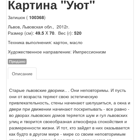
Картина "Уют"
Затишок (
100368
)
Львов, Львовская обл., 2012г.
Размер (см):
49.5
X
70
. Вес (г):
520
Техника выполнения: картон, масло
Художественное направление: Импрессионизм
Продано
Описание
Старые львовские дворики.. . Они неповторимы. И пусть
они от возраста теряют свою эстетическую
привлекательность, стены начинают шелушиться, а окна и
двери при движении начинают поскрипывать - все равно -
во дворах львовских домов теряется шум и гул львовских
улиц и творится своеобразная атмосфера спокойствия и
размеренности жизни. И тот, кто зайдет в них оказывается
как будто в другом мире - мире со своим неповторимым
стилем, мире, который разительно отличается от