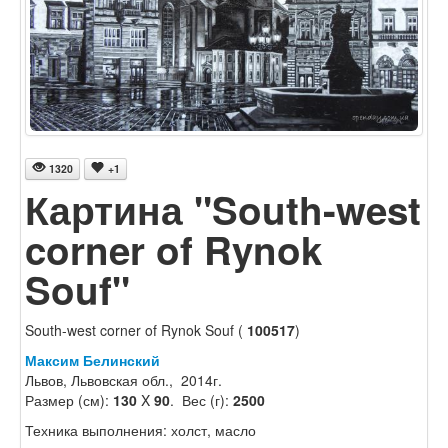
1320
+1
Картина "South-west
corner of Rynok
Souf"
South-west corner of Rynok Souf (
100517
)
Максим Белинский
Львов, Львовская обл., 2014г.
Размер (см):
130
X
90
. Вес (г):
2500
Техника выполнения: холст, масло