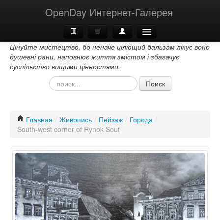
OpenDay Интернет-Галерея
Цінуйте мистецтво, бо неначе цілющий бальзам лікує воно
Главная
душевні рани, наповнює життя змістом і збагачує
суспільство вищими цінностями.
О Нас
Поиск
Контакти
Главная
/
Живопись
/
Пейзаж
/
Города
/
South-west corner of Rynok Souf