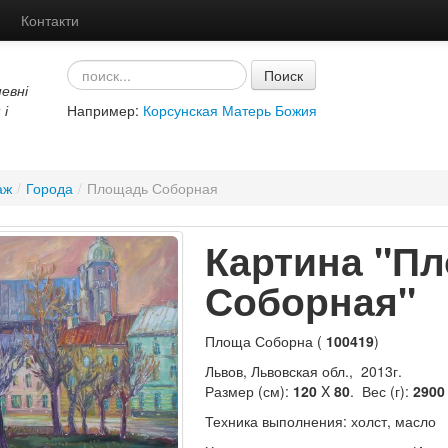
Контакти
Поиск
евні
 і
Например:
Корсунская Матерь Божия
аж
/
Города
/
Площадь Соборная
Картина "П
Соборная"
Площа Соборна (
100419
)
Львов, Львовская обл., 2013г.
Размер (см):
120
X
80
. Вес (г):
2900
Техника выполнения: холст, масло