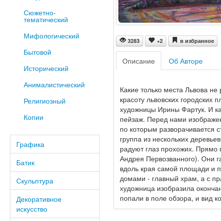
Сюжетно-
тематический
Мифологический
3283
+2
в избранное
Бытовой
Описание
Об Авторе
Исторический
Анималистический
Какие только места Львова не
красоту львовских городских 
Религиозный
художницы Ирины Фартук. И ка
Копии
пейзаж. Перед нами изображен
по которым разворачивается с
группа из нескольких деревьев
Графика
радуют глаз прохожих. Прямо п
Андрея Первозванного). Они г
Батик
вдоль края самой площади и п
домами - главный храм, а с п
Скульптура
художница изобразила окончан
попали в поле обзора, и вид 
Декоративное
искусство