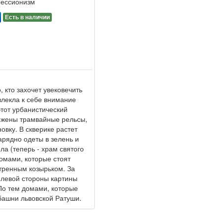
рессионизм
Есть в наличии
 кто захочет увековечить
влекла к себе внимание
этот урбанистический
ложены трамвайные рельсы,
овку. В скверике растет
арядно одеты в зелень и
ла (теперь - храм святого
омами, которые стоят
стренным козырьком. За
 левой стороны картины
По тем домами, которые
 башни львовской Ратуши.