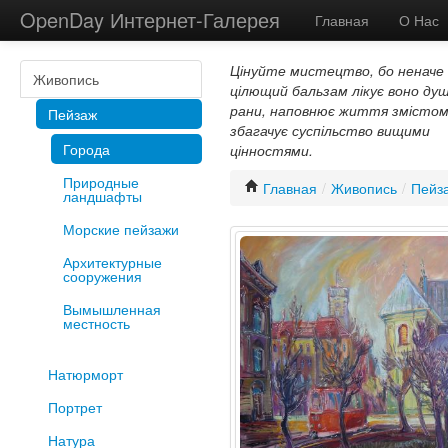
OpenDay Интернет-Галерея
Главная
О Нас
Цінуйте мистецтво, бо неначе
Живопись
цілющий бальзам лікує воно душ
рани, наповнює життя змістом
Пейзаж
збагачує суспільство вищими
Города
цінностями.
Природные
Главная
/
Живопись
/
Пейз
ландшафты
Морские пейзажи
Архитектурные
сооружения
Вымышленная
местность
Натюрморт
Портрет
Натура