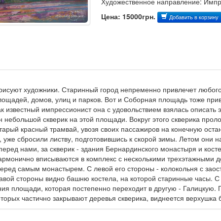
Художественное направление: Имп
Цена: 15000грн.
Добавить в корзину
 рисуют художники. Старинный город непременно привлечет любого,
площадей, домов, улиц и парков. Вот и Соборная площадь тоже при
к известный импрессионист она с удовольствием взялась описать 
 небольшой скверик на этой площади. Вокруг этого скверика про
тарый красный трамвай, увозя своих пассажиров на конечную остан
, уже сбросили листву, подготовившись к скорой зимы. Летом они н
еред нами, за скверик - здания Бернардинского монастыря и косте
армонично вписываются в комплекс с несколькими трехэтажными д
еред самым монастырем. С левой его стороны - колокольня с зао
равой стороны видно башню костела, на которой старинные часы. С
ия площади, которая постепенно переходит в другую - Галицкую. 
которых частично закрывают деревья скверика, виднеется верхушка