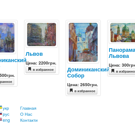
Панорам
Львoв
Львова
никанский
Цена: 2200грн.
Цена: 300гр
р
Доминиканский
в избранное
в избранн
Собор
500грн.
бранное
Цена: 2650грн.
в избранное
укр
Главная
рус
О Нас
eng
Контакти