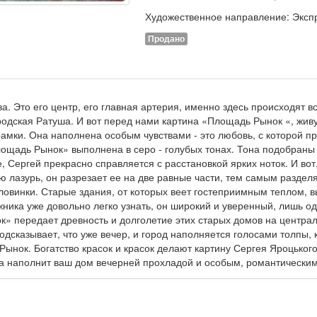
Художественное направление: Эксп
Продано
. Это его центр, его главная артерия, именно здесь происходят в
родская Ратуша. И вот перед нами картина «Площадь Рынок «, жив
 рамки. Она наполнена особым чувствами - это любовь, с которой п
ощадь Рынок» выполнена в серо - голубых тонах. Тона подобраны 
, Сергей прекрасно справляется с расстановкой ярких ноток. И вот
ю лазурь, он разрезает ее на две равные части, тем самым раздел
овинки. Старые здания, от которых веет гостеприимным теплом, в
жника уже довольно легко узнать, он широкий и уверенный, лишь о
» передает древность и долголетие этих старых домов на центра
одсказывает, что уже вечер, и город наполняется голосами толпы,
Рынок. Богатство красок и красок делают картину Сергея Яроцько
а наполнит ваш дом вечерней прохладой и особым, романтически