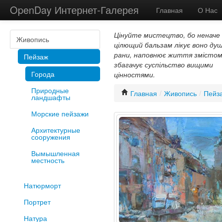
OpenDay Интернет-Галерея
Главная
О Нас
Цінуйте мистецтво, бо неначе
Живопись
цілющий бальзам лікує воно душ
рани, наповнює життя змістом
Пейзаж
збагачує суспільство вищими
Города
цінностями.
Природные
Главная
/
Живопись
/
Пейз
ландшафты
Морские пейзажи
Архитектурные
сооружения
Вымышленная
местность
Натюрморт
Портрет
Натура