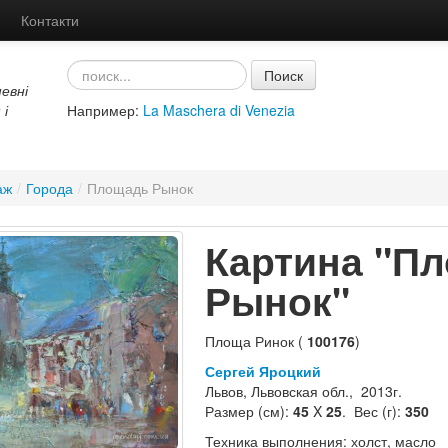
Контакти
Поиск
евні
 і
Например:
La Maschera di Venezia
аж
/
Города
/
Площадь Рынок
Картина "П
Рынок"
Площа Ринок (
100176
)
Сергей Яроцкий
Львов, Львовская обл., 2013г.
Размер (см):
45
X
25
. Вес (г):
350
Техника выполнения: холст, масло