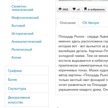
Сюжетно-
тематический
3462
+4
в избранное
Мифологический
Описание
Об Авторе
Бытовой
Исторический
Площадь Рынок - сердце Львова
именно здесь расположена го
Анималистический
которая вот - вот выльется за
Религиозный
малейшая деталь. Картина»Пл
холодной гамме. Тем не менее
Копии
костела вырывается в небесну
практически симметричные пол
коричневых тонах. Мазок худо
Графика
автор картины «Площадь Рынок
Батик
только желтый свет фонарей п
хочет развлечься на Площади 
Скульптура
украшением каждого дома. Он
Декоративное
искусство