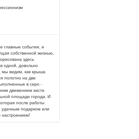
рессионизм
се главные события, и
ущая собственной жизнью,
рорисована здесь
в одной, довольно
, мы видим, как крыша
яя полотно на две
ыполненные в серо -
дним движением кисти
льной площади города. И
 которая после работы
го удачным подарком или
м настроением!