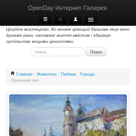
OpenDay Интернет-Галерея
Цінуйте мистецтво, бо неначе цілющий бальзам лікує воно
Главная
душевні рани, наповнює життя змістом і збагачує
суспільство вищими цінностями.
О Нас
Поиск
Контакти
Главная
/
Живопись
/
Пейзаж
/
Города
/
Органный зал