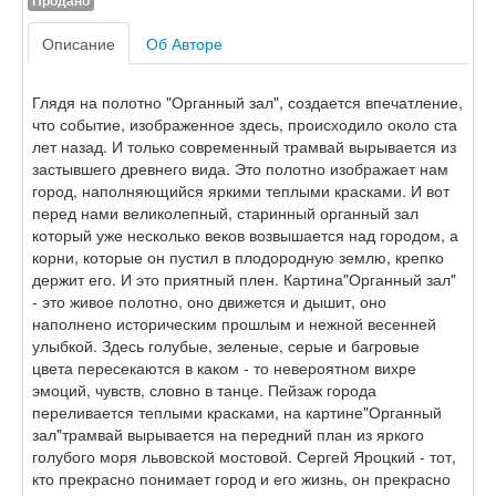
Продано
Описание
Об Авторе
Глядя на полотно "Органный зал", создается впечатление,
что событие, изображенное здесь, происходило около ста
лет назад. И только современный трамвай вырывается из
застывшего древнего вида. Это полотно изображает нам
город, наполняющийся яркими теплыми красками. И вот
перед нами великолепный, старинный органный зал
который уже несколько веков возвышается над городом, а
корни, которые он пустил в плодородную землю, крепко
держит его. И это приятный плен. Картина"Органный зал"
- это живое полотно, оно движется и дышит, оно
наполнено историческим прошлым и нежной весенней
улыбкой. Здесь голубые, зеленые, серые и багровые
цвета пересекаются в каком - то невероятном вихре
эмоций, чувств, словно в танце. Пейзаж города
переливается теплыми красками, на картине"Органный
зал"трамвай вырывается на передний план из яркого
голубого моря львовской мостовой. Сергей Яроцкий - тот,
кто прекрасно понимает город и его жизнь, он прекрасно