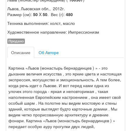
Львов, Львовская обл., 2012г.
Размер (см):
50
X
50
. Вес (г):
480
Техника выполнения: холст, масло
Художественное направление: Импрессионизм
Продано
Описание
Об Авторе
Картина «Львов (монастырь бернардинцев ) » - это
дыхание величия искусства , это яркие цвета и настоящая
экспрессия, могущество и эмоциональность. А тем более,
когда речь идет о Львове. И вот перед нами одна из
улочек этого города - яркая и неповторимая , такая
наполненная Европейским настроением , она имеет свой
особый шарм . На полотне мы видим мостовую и стены
зданий, которые выглядят будто карточные домики . Мы
видим четко прорисованную архитектуру и древние
фонари. Картина «Львов (монастырь бернардинцев ) »
передает особую ауру прогулки двух людей,