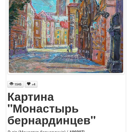
1545
+4
Картина
"Монастырь
бернардинцев"
Львів (Монастир бернардинів) (
100307
)