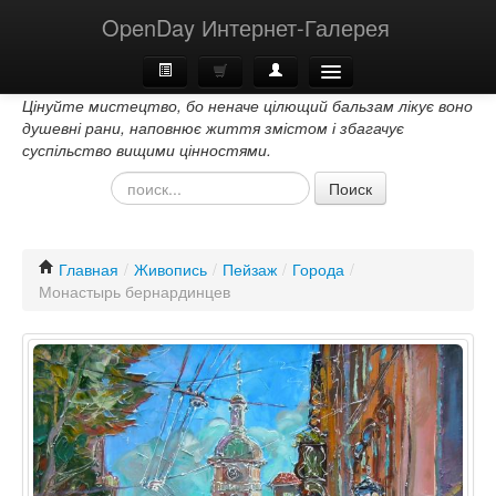
OpenDay Интернет-Галерея
Цінуйте мистецтво, бо неначе цілющий бальзам лікує воно
Главная
душевні рани, наповнює життя змістом і збагачує
суспільство вищими цінностями.
О Нас
Поиск
Контакти
Главная
/
Живопись
/
Пейзаж
/
Города
/
Монастырь бернардинцев