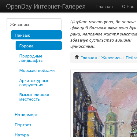
OpenDay Интернет-Галерея
Главная
О Нас
Цінуйте мистецтво, бо неначе
Живопись
цілющий бальзам лікує воно душ
рани, наповнює життя змістом
Пейзаж
збагачує суспільство вищими
Города
цінностями.
Природные
Главная
/
Живопись
/
Пейз
ландшафты
Морские пейзажи
Архитектурные
сооружения
Вымышленная
местность
Натюрморт
Портрет
Натура