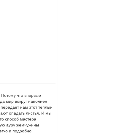
? Потому что впервые
гда мир вокруг наполнен
о передает нам этот теплый
нают опадать листья. И мы
это способ мастера
ную ауру жемчужины
етко и подробно