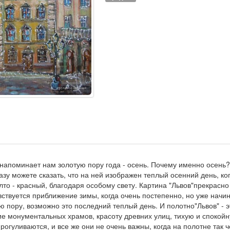
напоминает нам золотую пору года - осень. Почему именно осень
разу можете сказать, что на ней изображен теплый осенний день, ко
елто - красный, благодаря особому свету. Картина "Львов"прекрасн
увствуется приближение зимы, когда очень постепенно, но уже начи
ю пору, возможно это последний теплый день. И полотно"Львов" - 
ие монументальных храмов, красоту древних улиц, тихую и спокой
огуливаются, и все же они не очень важны, когда на полотне так ч