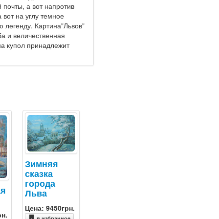
 почты, а вот напротив
а вот на углу темное
ю легенду. Картина"Львов"
ба и величественная
ана купол принадлежит
Зимняя
сказка
города
ая
Льва
Цена: 9450грн.
рн.
в избранное