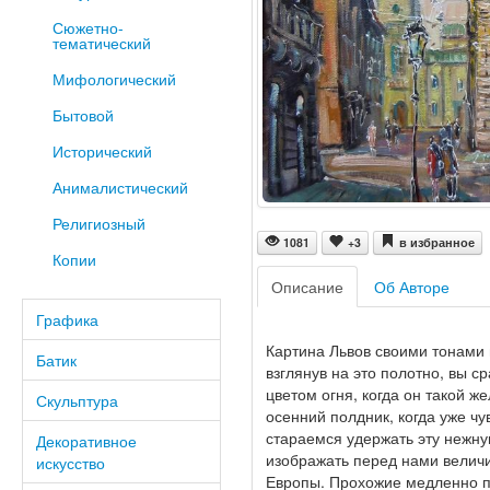
Сюжетно-
тематический
Мифологический
Бытовой
Исторический
Анималистический
Религиозный
1081
+3
в избранное
Копии
Описание
Об Авторе
Графика
Картина Львов своими тонами 
Батик
взглянув на это полотно, вы с
цветом огня, когда он такой ж
Скульптура
осенний полдник, когда уже ч
стараемся удержать эту нежну
Декоративное
изображать перед нами велич
искусство
Европы. Прохожие медленно пр