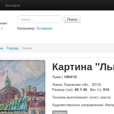
Контакти
Поиск
евні
 і
Например:
Уставшая
аж
/
Города
/
Львов
Картина "Ль
Львів (
100413
)
Львов, Львовская обл., 2012г.
Размер (см):
40
X
40
. Вес (г):
510
Техника выполнения: холст, масло
Художественное направление: Имп
Продано