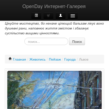
OpenDay Интернет-Галерея
Цінуйте мистецтво, бо неначе цілющий бальзам лікує воно
Главная
душевні рани, наповнює життя змістом і збагачує
суспільство вищими цінностями.
О Нас
Поиск
Контакти
Главная
/
Живопись
/
Пейзаж
/
Города
/
Львов