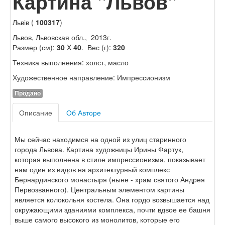
Картина "Львов"
Львів (
100317
)
Львов, Львовская обл., 2013г.
Размер (см):
30
X
40
. Вес (г):
320
Техника выполнения: холст, масло
Художественное направление: Импрессионизм
Продано
Описание
Об Авторе
Мы сейчас находимся на одной из улиц старинного
города Львова. Картина художницы Ирины Фартук,
которая выполнена в стиле импрессионизма, показывает
нам один из видов на архитектурный комплекс
Бернардинского монастыря (ныне - храм святого Андрея
Первозванного). Центральным элементом картины
является колокольня костела. Она гордо возвышается над
окружающими зданиями комплекса, почти вдвое ее башня
выше самого высокого из монолитов, которые его