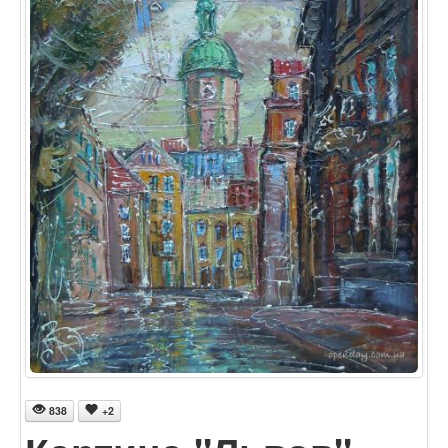
838
+2