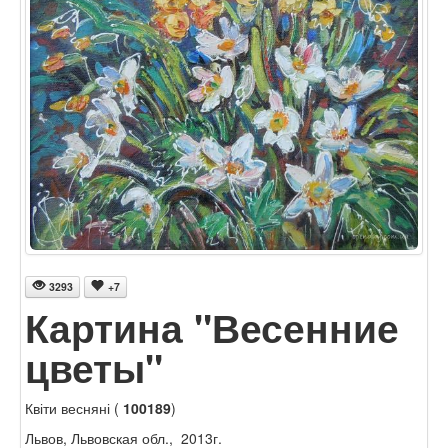
3293
+7
Картина "Весенние
цветы"
Квіти весняні (
100189
)
Львов, Львовская обл., 2013г.