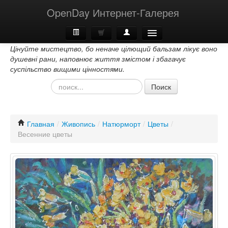
OpenDay Интернет-Галерея
Цінуйте мистецтво, бо неначе цілющий бальзам лікує воно
Главная
душевні рани, наповнює життя змістом і збагачує
суспільство вищими цінностями.
О Нас
Поиск
Контакти
Главная
/
Живопись
/
Натюрморт
/
Цветы
/
Весенние цветы