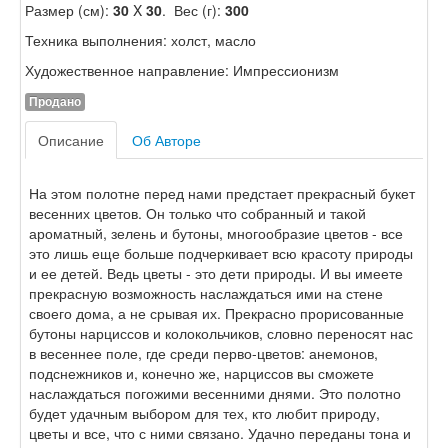
Размер (см):
30
X
30
. Вес (г):
300
Техника выполнения: холст, масло
Художественное направление: Импрессионизм
Продано
Описание
Об Авторе
На этом полотне перед нами предстает прекрасный букет
весенних цветов. Он только что собранный и такой
ароматный, зелень и бутоны, многообразие цветов - все
это лишь еще больше подчеркивает всю красоту природы
и ее детей. Ведь цветы - это дети природы. И вы имеете
прекрасную возможность наслаждаться ими на стене
своего дома, а не срывая их. Прекрасно прорисованные
бутоны нарциссов и колокольчиков, словно переносят нас
в весеннее поле, где среди перво-цветов: анемонов,
подснежников и, конечно же, нарциссов вы сможете
наслаждаться погожими весенними днями. Это полотно
будет удачным выбором для тех, кто любит природу,
цветы и все, что с ними связано. Удачно переданы тона и