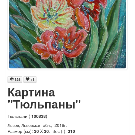
828
+1
Картина
"Тюльпаны"
Тюльпани (
100838
)
Львов, Львовская обл., 2016г.
Размер (см):
30
X
30
. Вес (г):
310