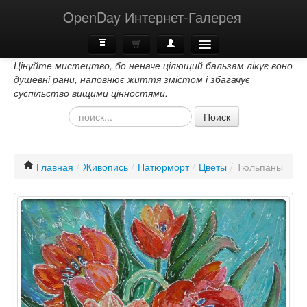
OpenDay Интернет-Галерея
Цінуйте мистецтво, бо неначе цілющий бальзам лікує воно
Главная
душевні рани, наповнює життя змістом і збагачує
суспільство вищими цінностями.
О Нас
Поиск
Контакти
Главная
/
Живопись
/
Натюрморт
/
Цветы
/
Тюльпаны