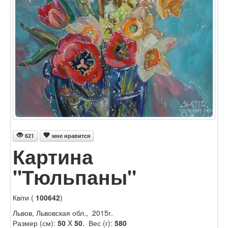
621
мне нравится
Картина
"Тюльпаны"
Квіти (
100642
)
Львов, Львовская обл., 2015г.
Размер (см):
50
X
50
. Вес (г):
580