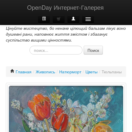
OpenDay Интернет-Галерея
Цінуйте мистецтво, бо неначе цілющий бальзам лікує воно
Главная
душевні рани, наповнює життя змістом і збагачує
суспільство вищими цінностями.
О Нас
Поиск
Контакти
Главная
/
Живопись
/
Натюрморт
/
Цветы
/
Тюльпаны