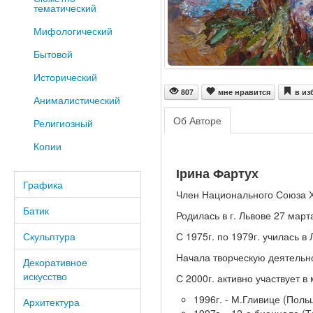
тематический
Мифологический
Бытовой
Исторический
807
мне нравится
в из
Анималистический
Об Авторе
Религиозный
Копии
Ірина Фартух
Графика
Член Национального Союза Х
Батик
Родилась в г. Львове 27 март
С 1975г. по 1979г. училась в
Скульптура
Начала творческую деятельнос
Декоративное
искусство
С 2000г. активно участвует 
1996г. - М.Гливице (Поль
Архитектура
1997г. - 12-е биеннале (Т