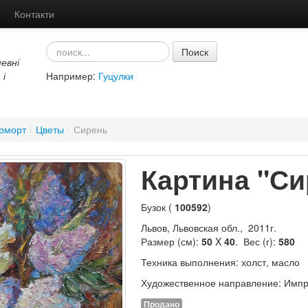
Контакти
Поиск
евні
 і
Например:
Гуцулки
рморт
/
Цветы
/
Сирень
Картина "Си
Бузок (
100592
)
Львов, Львовская обл., 2011г.
Размер (см):
50
X
40
. Вес (г):
580
Техника выполнения: холст, масло
Художественное направление: Имп
Продано