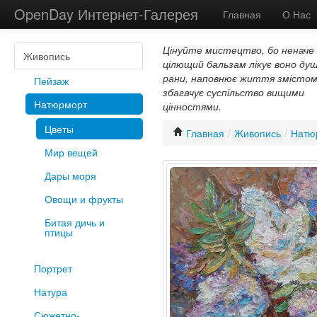
OpenDay Интернет-Галерея
Главная
О Нас
Цінуйте мистецтво, бо неначе
Живопись
цілющий бальзам лікує воно душ
рани, наповнює життя змістом
Пейзаж
збагачує суспільство вищими
Натюрморт
цінностями.
Цветы
Главная
/
Живопись
/
Натю
Мир вещей
Дары моря
Овощи и фрукты
Битая дичь и
птицы
Портрет
Натура
Сюжетно-