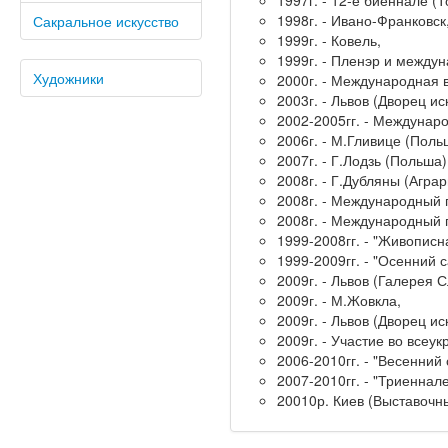
1998г. - Ивано-Франковск
Сакральное искусство
1999г. - Ковель,
1999г. - Пленэр и междун
Художники
2000г. - Международная 
2003г. - Львов (Дворец иск
2002-2005гг. - Междунаро
2006г. - М.Гливице (Поль
2007г. - Г.Лодзь (Польша)
2008г. - Г.Дубляны (Агра
2008г. - Международный 
2008г. - Международный 
1999-2008гг. - "Живописн
1999-2009гг. - "Осенний с
2009г. - Львов (Галерея 
2009г. - М.Жовкла,
2009г. - Львов (Дворец и
2009г. - Участие во все
2006-2010гг. - "Весенний 
2007-2010гг. - "Триеннале
20010р. Киев (Выставочн