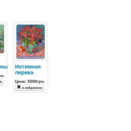
оны
Интимная
лирика
рн.
Цена: 5500грн.
ое
в избранное