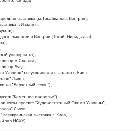
,
ародная выставка (м.Тисайварош, Венгрия),
выставка в Израиле,
усств),
дные выставки в Венгрии (Токай, Ниридьгаза)
ша),
,
рный университет),
пленэр м.Славськ,
пленэр Луцк,
ая Украина" всеукраинская выставка г. Киев,
алон" Львов,
Сливка "Бархатный сезон"),
скусств "Каменное ожерелье"),
украинском проекте "Художественный Олимп Украины",
салон" Львов,
" всеукраинская выставка г. Киев,
ый зал НСХУ)