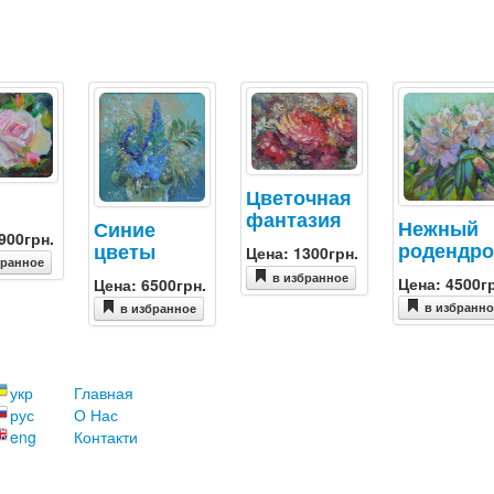
Цветочная
фантазия
Нежный
Синие
900грн.
родендр
цветы
Цена: 1300грн.
бранное
в избранное
Цена: 4500г
Цена: 6500грн.
в избранн
в избранное
укр
Главная
рус
О Нас
eng
Контакти