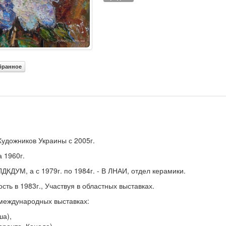
бранное
удожников Украины с 2005г.
а 1960г.
 ЛДКДУМ, а с 1979г. по 1984г. - В ЛНАИ, отдел керамики.
ть в 1983г., Участвуя в областных выставках.
в международных выставках:
ша),
оронто, Канада),