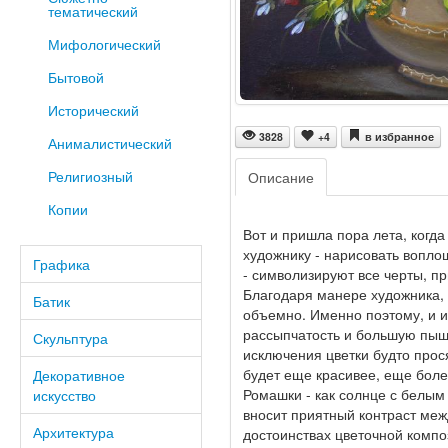
тематический
Мифологический
Бытовой
Исторический
3828
+4
в избранное
Анималистический
Религиозный
Описание
Копии
Вот и пришла пора лета, когда
художнику - нарисовать воплощ
Графика
- символизируют все черты, пр
Благодаря манере художника, 
Батик
объемно. Именно поэтому, и и
рассыпчатость и большую пышно
Скульптура
исключения цветки будто прос
будет еще красивее, еще боле
Декоративное
Ромашки - как солнце с белым
искусство
вносит приятный контраст меж
Архитектура
достоинствах цветочной компо