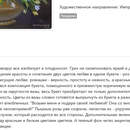
Художественное направление: Имп
Продано
 вокруг все изобилует и плодоносит. Грех не скомпоновать яркий и 
ение красоты и сочетание двух цветов любви в одном букете - роз 
исущие любви: ромашки - верность, простоту и нежность, а красны
вся композиция букета, помещенного в приземистую коричневую в
з-за округлости вазы, весь букет приобретает не только дополните
сть. Цветы из вазы словно готовятся выпрыгнуть из букета в разн
ят влюбленных: "Возьми меня и подари своей любимой! Она со мн
е неповторимой!" Пышные розы уже созрели, лепестки их - упругие
 лучом, который расходится во все стороны. Дополнительная зелен
ду красным и белым цветами цветков. А темный фон четко акценти
зиции.