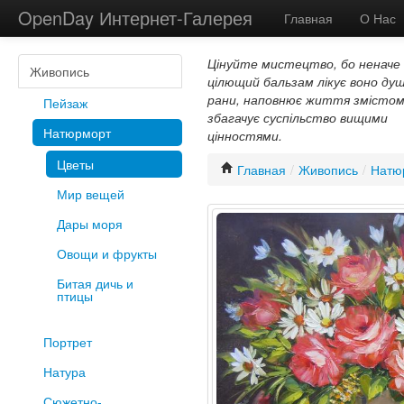
OpenDay Интернет-Галерея
Главная
О Нас
Цінуйте мистецтво, бо неначе
Живопись
цілющий бальзам лікує воно душ
рани, наповнює життя змістом
Пейзаж
збагачує суспільство вищими
Натюрморт
цінностями.
Цветы
Главная
/
Живопись
/
Натю
Мир вещей
Дары моря
Овощи и фрукты
Битая дичь и
птицы
Портрет
Натура
Сюжетно-