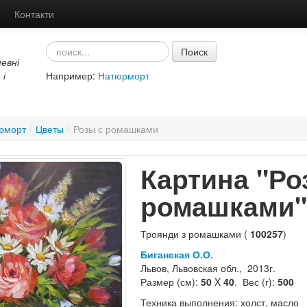
Контакти
Поиск
евні
 і
Например:
Натюрморт
рморт
/
Цветы
/
Розы с ромашками
Картина "Ро
ромашками"
Троянди з ромашками (
100257
)
Биганская О.О.
Львов, Львовская обл., 2013г.
Размер (см):
50
X
40
. Вес (г):
500
Техника выполнения: холст, масло