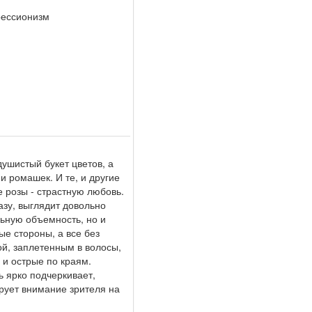
рессионизм
душистый букет цветов, а
и ромашек. И те, и другие
е розы - страстную любовь.
азу, выглядит довольно
льную объемность, но и
ые стороны, а все без
ой, заплетенным в волосы,
 и острые по краям.
ь ярко подчеркивает,
рует внимание зрителя на