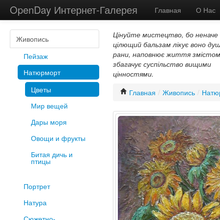
OpenDay Интернет-Галерея
Главная
О Нас
Цінуйте мистецтво, бо неначе
Живопись
цілющий бальзам лікує воно душ
рани, наповнює життя змістом
Пейзаж
збагачує суспільство вищими
Натюрморт
цінностями.
Цветы
Главная
/
Живопись
/
Натю
Мир вещей
Дары моря
Овощи и фрукты
Битая дичь и
птицы
Портрет
Натура
Сюжетно-