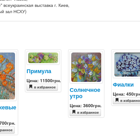
" всеукраинская выставка г. Киев,
ый зал НСХУ)
Примула
Цена: 11500грн.
Фиалки
в избранное
Солнечное
Цена: 450гр
утро
в избранн
Цена: 3600грн.
жевые
в избранное
700грн.
бранное