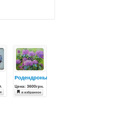
Родендроны
н.
Цена: 3600грн.
ое
в избранное