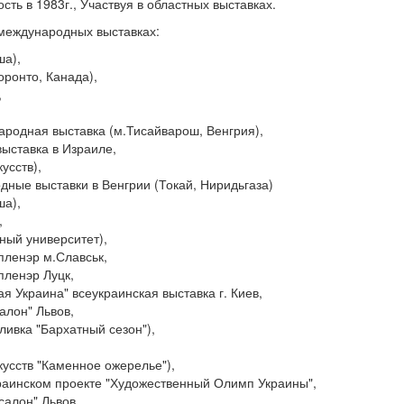
ть в 1983г., Участвуя в областных выставках.
в международных выставках:
ша),
оронто, Канада),
,
ародная выставка (м.Тисайварош, Венгрия),
выставка в Израиле,
усств),
дные выставки в Венгрии (Токай, Ниридьгаза)
ша),
,
рный университет),
пленэр м.Славськ,
пленэр Луцк,
ая Украина" всеукраинская выставка г. Киев,
алон" Львов,
Сливка "Бархатный сезон"),
скусств "Каменное ожерелье"),
украинском проекте "Художественный Олимп Украины",
салон" Львов,