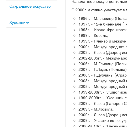
Начала творческую деятельнос
Сакральное искусство
С 2000г. активно участвует 
1996г. - М.Гливице (Поль
Художники
1997г. - 12-е биеннале (Т
1998г. - Ивано-Франковск
1999г. - Ковель,
1999г. - Пленэр и междун
2000г. - Международная 
2003г. - Львов (Дворец иск
2002-2005гг. - Междунаро
2006г. - М.Гливице (Поль
2007г. - Г.Лодзь (Польша)
2008г. - Г.Дубляны (Агра
2008г. - Международный 
2008г. - Международный 
1999-2008гг. - "Живописн
1999-2009гг. - "Осенний с
2009г. - Львов (Галерея 
2009г. - М.Жовкла,
2009г. - Львов (Дворец и
2009г. - Участие во все
2006-2010гг. - "Весенний 