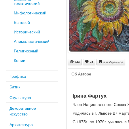
тематический
Мифологический
Бытовой
Исторический
Анималистический
Религиозный
Копии
744
+1
в избранное
Об Авторе
Графика
Батик
Ірина Фартух
Скульптура
Член Национального Союза Х
Декоративное
Родилась в г. Львове 27 март
искусство
С 1975г. по 1979г. училась в
Архитектура