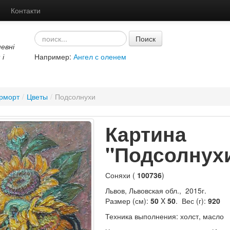
Контакти
Поиск
евні
 і
Например:
Ангел с оленем
рморт
/
Цветы
/
Подсолнухи
Картина
"Подсолнух
Соняхи (
100736
)
Львов, Львовская обл., 2015г.
Размер (см):
50
X
50
. Вес (г):
920
Техника выполнения: холст, масло