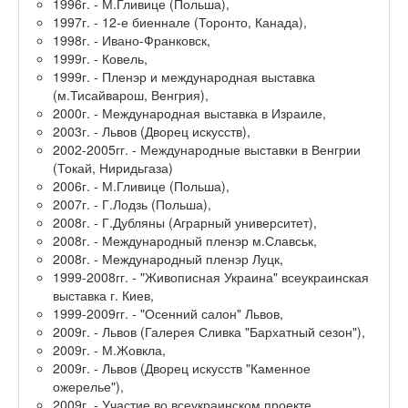
1996г. - М.Гливице (Польша),
1997г. - 12-е биеннале (Торонто, Канада),
1998г. - Ивано-Франковск,
1999г. - Ковель,
1999г. - Пленэр и международная выставка
(м.Тисайварош, Венгрия),
2000г. - Международная выставка в Израиле,
2003г. - Львов (Дворец искусств),
2002-2005гг. - Международные выставки в Венгрии
(Токай, Ниридьгаза)
2006г. - М.Гливице (Польша),
2007г. - Г.Лодзь (Польша),
2008г. - Г.Дубляны (Аграрный университет),
2008г. - Международный пленэр м.Славськ,
2008г. - Международный пленэр Луцк,
1999-2008гг. - "Живописная Украина" всеукраинская
выставка г. Киев,
1999-2009гг. - "Осенний салон" Львов,
2009г. - Львов (Галерея Сливка "Бархатный сезон"),
2009г. - М.Жовкла,
2009г. - Львов (Дворец искусств "Каменное
ожерелье"),
2009г. - Участие во всеукраинском проекте