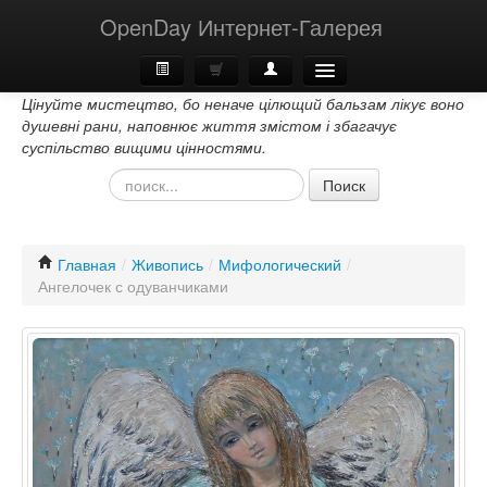
OpenDay Интернет-Галерея
Цінуйте мистецтво, бо неначе цілющий бальзам лікує воно
Главная
душевні рани, наповнює життя змістом і збагачує
суспільство вищими цінностями.
О Нас
Поиск
Контакти
Главная
/
Живопись
/
Мифологический
/
Ангелочек с одуванчиками