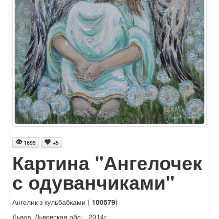
1699
+5
Картина "Ангелочек
с одуванчиками"
Ангелик з кульбабками (
100579
)
Львов, Львовская обл., 2014г.